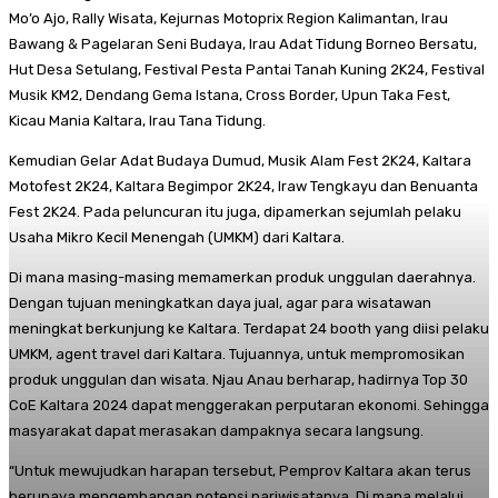
Mo’o Ajo, Rally Wisata, Kejurnas Motoprix Region Kalimantan, Irau
Bawang & Pagelaran Seni Budaya, Irau Adat Tidung Borneo Bersatu,
Hut Desa Setulang, Festival Pesta Pantai Tanah Kuning 2K24, Festival
Musik KM2, Dendang Gema Istana, Cross Border, Upun Taka Fest,
Kicau Mania Kaltara, Irau Tana Tidung.
Kemudian Gelar Adat Budaya Dumud, Musik Alam Fest 2K24, Kaltara
Motofest 2K24, Kaltara Begimpor 2K24, Iraw Tengkayu dan Benuanta
Fest 2K24. Pada peluncuran itu juga, dipamerkan sejumlah pelaku
Usaha Mikro Kecil Menengah (UMKM) dari Kaltara.
Di mana masing-masing memamerkan produk unggulan daerahnya.
Dengan tujuan meningkatkan daya jual, agar para wisatawan
meningkat berkunjung ke Kaltara. Terdapat 24 booth yang diisi pelaku
UMKM, agent travel dari Kaltara. Tujuannya, untuk mempromosikan
produk unggulan dan wisata. Njau Anau berharap, hadirnya Top 30
CoE Kaltara 2024 dapat menggerakan perputaran ekonomi. Sehingga
masyarakat dapat merasakan dampaknya secara langsung.
“Untuk mewujudkan harapan tersebut, Pemprov Kaltara akan terus
berupaya mengembangan potensi pariwisatanya. Di mana melalui