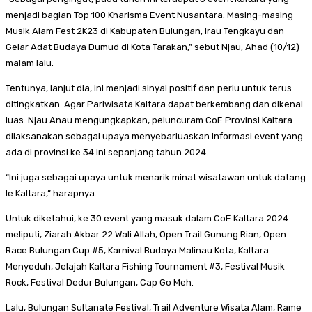
menjadi bagian Top 100 Kharisma Event Nusantara. Masing-masing
Musik Alam Fest 2K23 di Kabupaten Bulungan, Irau Tengkayu dan
Gelar Adat Budaya Dumud di Kota Tarakan,” sebut Njau, Ahad (10/12)
malam lalu.
Tentunya, lanjut dia, ini menjadi sinyal positif dan perlu untuk terus
ditingkatkan. Agar Pariwisata Kaltara dapat berkembang dan dikenal
luas. Njau Anau mengungkapkan, peluncuram CoE Provinsi Kaltara
dilaksanakan sebagai upaya menyebarluaskan informasi event yang
ada di provinsi ke 34 ini sepanjang tahun 2024.
“Ini juga sebagai upaya untuk menarik minat wisatawan untuk datang
le Kaltara,” harapnya.
Untuk diketahui, ke 30 event yang masuk dalam CoE Kaltara 2024
meliputi, Ziarah Akbar 22 Wali Allah, Open Trail Gunung Rian, Open
Race Bulungan Cup #5, Karnival Budaya Malinau Kota, Kaltara
Menyeduh, Jelajah Kaltara Fishing Tournament #3, Festival Musik
Rock, Festival Dedur Bulungan, Cap Go Meh.
Lalu, Bulungan Sultanate Festival, Trail Adventure Wisata Alam, Rame