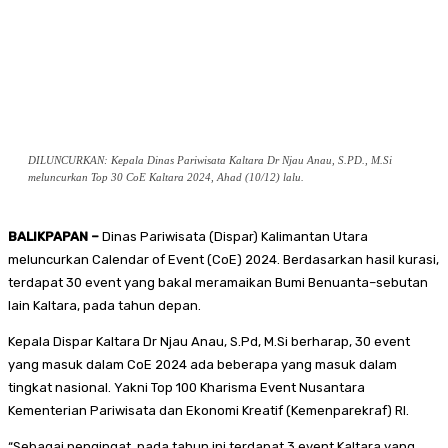
DILUNCURKAN: Kepala Dinas Pariwisata Kaltara Dr Njau Anau, S.PD., M.Si
meluncurkan Top 30 CoE Kaltara 2024, Ahad (10/12) lalu.
BALIKPAPAN
–
Dinas Pariwisata (Dispar) Kalimantan Utara
meluncurkan Calendar of Event (CoE) 2024. Berdasarkan hasil kurasi,
terdapat 30 event yang bakal meramaikan Bumi Benuanta–sebutan
lain Kaltara, pada tahun depan.
Kepala Dispar Kaltara Dr Njau Anau, S.Pd, M.Si berharap, 30 event
yang masuk dalam CoE 2024 ada beberapa yang masuk dalam
tingkat nasional. Yakni Top 100 Kharisma Event Nusantara
Kementerian Pariwisata dan Ekonomi Kreatif (Kemenparekraf) RI.
“Sebagai pengingat, pada tahun ini terdapat 3 event Kaltara yang