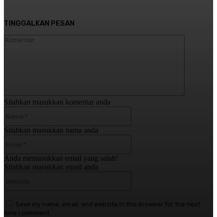
TINGGALKAN PESAN
Komentar:
Silahkan masukkan komentar anda
Nama:*
Silahkan masukkan nama anda
Email:*
Anda memasukkan email yang salah!
Silahkan masukkan email anda
Website:
Save my name, email, and website in this browser for the next
time I comment.