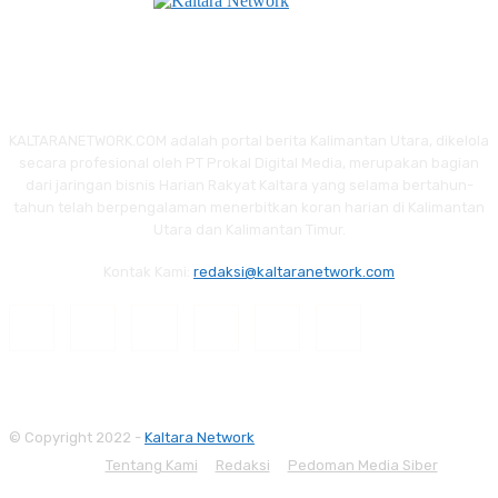
KALTARANETWORK.COM adalah portal berita Kalimantan Utara, dikelola
secara profesional oleh PT Prokal Digital Media, merupakan bagian
dari jaringan bisnis Harian Rakyat Kaltara yang selama bertahun-
tahun telah berpengalaman menerbitkan koran harian di Kalimantan
Utara dan Kalimantan Timur.
Kontak Kami:
redaksi@kaltaranetwork.com
© Copyright 2022 -
Kaltara Network
Tentang Kami
Redaksi
Pedoman Media Siber