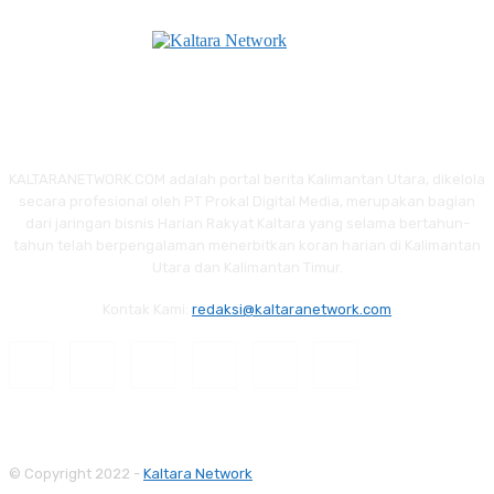
KALTARANETWORK.COM adalah portal berita Kalimantan Utara, dikelola
secara profesional oleh PT Prokal Digital Media, merupakan bagian
dari jaringan bisnis Harian Rakyat Kaltara yang selama bertahun-
tahun telah berpengalaman menerbitkan koran harian di Kalimantan
Utara dan Kalimantan Timur.
Kontak Kami:
redaksi@kaltaranetwork.com
© Copyright 2022 -
Kaltara Network