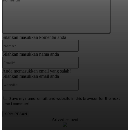
Silahkan masukkan komentar anda
Nama:*
Silahkan masukkan nama anda
Email:*
Anda memasukkan email yang salah!
Silahkan masukkan email anda
Website:
Save my name, email, and website in this browser for the next
time I comment.
- Advertisement -