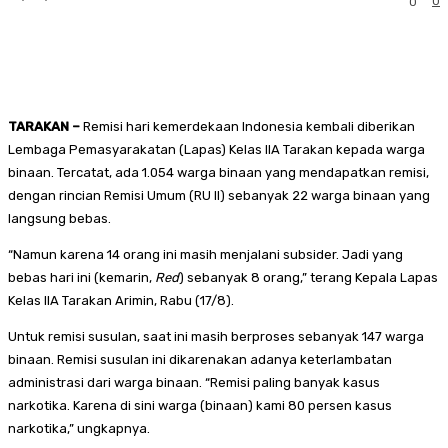
0
0
Facebook
Twitter
Pinterest
Whats
TARAKAN –
Remisi hari kemerdekaan Indonesia kembali diberikan
Lembaga Pemasyarakatan (Lapas) Kelas IIA Tarakan kepada warga
binaan. Tercatat, ada 1.054 warga binaan yang mendapatkan remisi,
dengan rincian Remisi Umum (RU II) sebanyak 22 warga binaan yang
langsung bebas.
“Namun karena 14 orang ini masih menjalani subsider. Jadi yang
bebas hari ini (kemarin,
Red
) sebanyak 8 orang,” terang Kepala Lapas
Kelas IIA Tarakan Arimin, Rabu (17/8).
Untuk remisi susulan, saat ini masih berproses sebanyak 147 warga
binaan. Remisi susulan ini dikarenakan adanya keterlambatan
administrasi dari warga binaan. “Remisi paling banyak kasus
narkotika. Karena di sini warga (binaan) kami 80 persen kasus
narkotika,” ungkapnya.