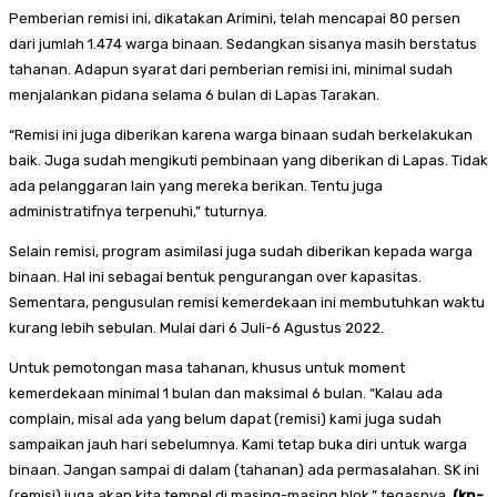
Pemberian remisi ini, dikatakan Arimini, telah mencapai 80 persen
dari jumlah 1.474 warga binaan. Sedangkan sisanya masih berstatus
tahanan. Adapun syarat dari pemberian remisi ini, minimal sudah
menjalankan pidana selama 6 bulan di Lapas Tarakan.
“Remisi ini juga diberikan karena warga binaan sudah berkelakukan
baik. Juga sudah mengikuti pembinaan yang diberikan di Lapas. Tidak
ada pelanggaran lain yang mereka berikan. Tentu juga
administratifnya terpenuhi,” tuturnya.
Selain remisi, program asimilasi juga sudah diberikan kepada warga
binaan. Hal ini sebagai bentuk pengurangan over kapasitas.
Sementara, pengusulan remisi kemerdekaan ini membutuhkan waktu
kurang lebih sebulan. Mulai dari 6 Juli-6 Agustus 2022.
Untuk pemotongan masa tahanan, khusus untuk moment
kemerdekaan minimal 1 bulan dan maksimal 6 bulan. “Kalau ada
complain, misal ada yang belum dapat (remisi) kami juga sudah
sampaikan jauh hari sebelumnya. Kami tetap buka diri untuk warga
binaan. Jangan sampai di dalam (tahanan) ada permasalahan. SK ini
(remisi) juga akan kita tempel di masing-masing blok,” tegasnya.
(kn-