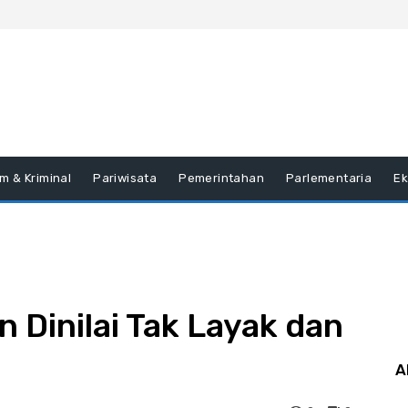
m & Kriminal
Pariwisata
Pemerintahan
Parlementaria
E
 Dinilai Tak Layak dan
A