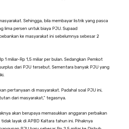
 masyarakat. Sehingga, bila membayar listrik yang pasca
ng lima persen untuk biaya PJU. Supaad
bebankan ke masyarakat ini sebelumnya sebesar 2
p 1 miliar-Rp 1,5 miliar per bulan. Sedangkan Pemkot
surplus dari PJU tersebut. Sementara banyak PJU yang
ki.
kan pertanyaan di masyarakat. Padahal soal PJU ini,
tutan dari masyarakat,” tegasnya.
pihaknya akan berupaya memasukkan anggaran perbaikan
tidak layak di APBD Kaltara tahun ini. Pihaknya
ngunan PJU baru sebesar Rp 2,5 miliar ke Dishub