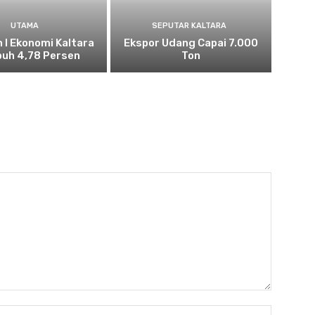
UTAMA
SEPUTAR KALTARA
n I Ekonomi Kaltara
Ekspor Udang Capai 7.000
uh 4,78 Persen
Ton
Nama:*