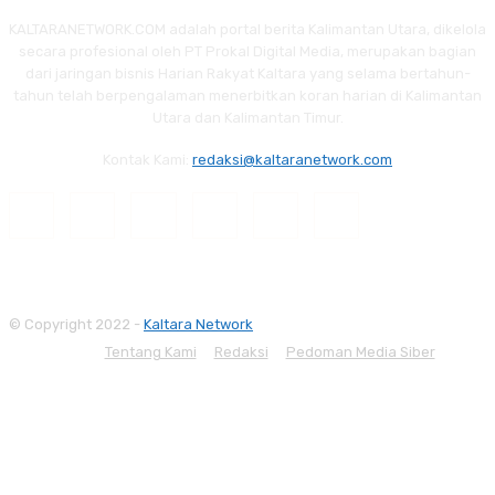
KALTARANETWORK.COM adalah portal berita Kalimantan Utara, dikelola
secara profesional oleh PT Prokal Digital Media, merupakan bagian
dari jaringan bisnis Harian Rakyat Kaltara yang selama bertahun-
tahun telah berpengalaman menerbitkan koran harian di Kalimantan
Utara dan Kalimantan Timur.
Kontak Kami:
redaksi@kaltaranetwork.com
© Copyright 2022 -
Kaltara Network
Tentang Kami
Redaksi
Pedoman Media Siber