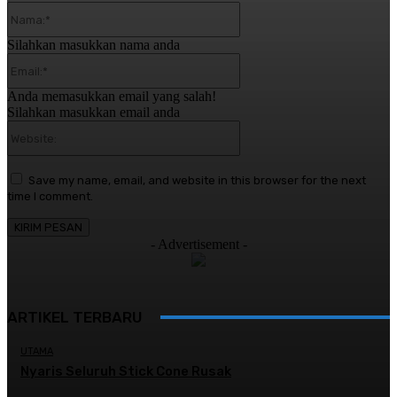
Nama:*
Silahkan masukkan nama anda
Email:*
Anda memasukkan email yang salah!
Silahkan masukkan email anda
Website:
Save my name, email, and website in this browser for the next
time I comment.
- Advertisement -
ARTIKEL TERBARU
UTAMA
Nyaris Seluruh Stick Cone Rusak