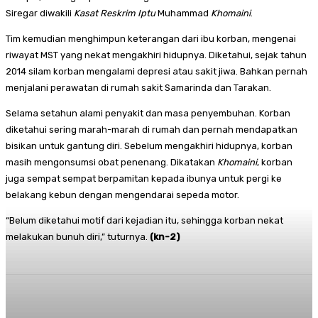
Siregar diwakili
Kasat Reskrim
Iptu
Muhammad
Khomaini
.
Tim kemudian menghimpun keterangan dari ibu korban, mengenai
riwayat MST yang nekat mengakhiri hidupnya. Diketahui, sejak tahun
2014 silam korban mengalami depresi atau sakit jiwa. Bahkan pernah
menjalani perawatan di rumah sakit Samarinda dan Tarakan.
Selama setahun alami penyakit dan masa penyembuhan. Korban
diketahui sering marah-marah di rumah dan pernah mendapatkan
bisikan untuk gantung diri. Sebelum mengakhiri hidupnya, korban
masih mengonsumsi obat penenang. Dikatakan
Khomaini
, korban
juga sempat sempat berpamitan kepada ibunya untuk pergi ke
belakang kebun dengan mengendarai sepeda motor.
“Belum diketahui motif dari kejadian itu, sehingga korban nekat
melakukan bunuh diri,” tuturnya.
(kn-2)
Facebook
Twitter
Pinterest
Whats