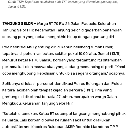
OLAH TKP: Kepolisian melakukan olah TKP korban yang ditemukan gantung diri,
Jumat (13/5).
TANJUNG SELOR –
Warga RT 70 RW 26 Jalan Padaelo, Kelurahan
Tanjung Selor Hilir, Kecamatan Tanjung Selor, digegerkan penemuan
seorang pria yang nekat mengakhiri hidup dengan gantung diri.
Pria berinisial MST gantung diri di kebun belakang rumah Umar,
tepatnya di pohon rambutan, sekitar pukul 10.00 Wita, Jumat (13/5).
Menurut Ketua RT 70 Samsu, korban yang tergantung itu ditemukan
pertama kali oleh masyarakat yang sedang memancing di parit. “Kami
coba menghubungi kepolisian untuk bisa segera ditangani,” ucapnya.
Setibanya di lokasi, personel identifikasi Polres Bulungan dan Polda
Kaltara lakukan olah tempat kejadian perkara (TKP). Pria yang
gantung diri diketahui berusia 27 tahun, merupakan warga Jalan
Mengkudu, Kelurahan Tanjung Selor Hilir.
“Setelah ditemukan, Ketua RT setempat langsung menghubungi pihak
keluarga. Lalu korban dibawa ke rumah sakit untuk dilakukan
autopsi,” terang Kapolres Bulungan AKBP Ronaldo Maradona T.P.P