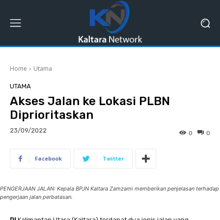
Home
Utama
UTAMA
Akses Jalan ke Lokasi PLBN
Diprioritaskan
23/09/2022
0
0
Facebook
Twitter
PENGERJAAN JALAN: Kepala BPJN Kaltara Zamzami memberikan penjelasan terhadap
pengerjaan jalan perbatasan.
DI
Kalimantan Utara (Kaltara) terdapat dua jenis jalan yang