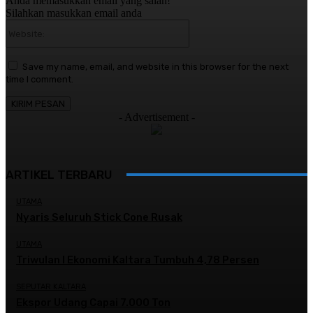
Anda memasukkan email yang salah!
Silahkan masukkan email anda
Website:
Save my name, email, and website in this browser for the next
time I comment.
- Advertisement -
ARTIKEL TERBARU
UTAMA
Nyaris Seluruh Stick Cone Rusak
UTAMA
Triwulan I Ekonomi Kaltara Tumbuh 4,78 Persen
SEPUTAR KALTARA
Ekspor Udang Capai 7.000 Ton