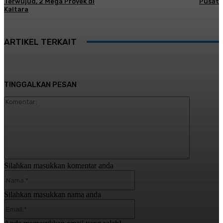
Terwujud, 2 Mega Proyek di
Pusat
Kaltara
ARTIKEL TERKAIT
TINGGALKAN PESAN
Komentar:
Silahkan masukkan komentar anda
Nama:*
Silahkan masukkan nama anda
Email:*