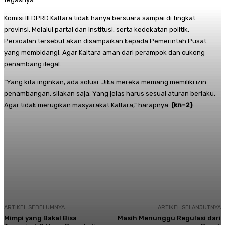
Komisi III DPRD Kaltara tidak hanya bersuara sampai di tingkat
provinsi. Melalui partai dan institusi, serta kedekatan politik.
Persoalan tersebut akan disampaikan kepada Pemerintah Pusat
yang membidangi. Agar Kaltara aman dari perampok dan cukong
penambang ilegal.
“Yang kita inginkan, ada solusi. Jika mereka memang memiliki izin
penambangan, silakan saja. Yang jelas harus sesuai aturan berlaku.
Agar tidak merugikan masyarakat Kaltara,” harapnya.
(kn-2)
Facebook
Twitter
Pinterest
Whats
ARTIKEL SEBELUMNYA
ARTIKEL SELANJUTNYA
Mimpi yang Bakal Bisa
Masih Menunggu Regulasi dari