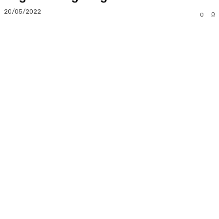
20/05/2022
0
0
Facebook
Twitter
Pinterest
Whats