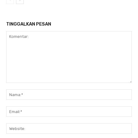
TINGGALKAN PESAN
Komentar:
Na
Ema
Web