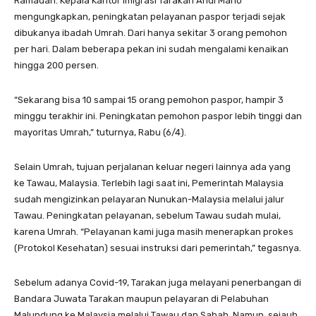
Ramadan. Kepala Kantor Imigrasi Tarakan Andi Mario
mengungkapkan, peningkatan pelayanan paspor terjadi sejak
dibukanya ibadah Umrah. Dari hanya sekitar 3 orang pemohon
per hari. Dalam beberapa pekan ini sudah mengalami kenaikan
hingga 200 persen.
“Sekarang bisa 10 sampai 15 orang pemohon paspor, hampir 3
minggu terakhir ini. Peningkatan pemohon paspor lebih tinggi dan
mayoritas Umrah,” tuturnya, Rabu (6/4).
Selain Umrah, tujuan perjalanan keluar negeri lainnya ada yang
ke Tawau, Malaysia. Terlebih lagi saat ini, Pemerintah Malaysia
sudah mengizinkan pelayaran Nunukan-Malaysia melalui jalur
Tawau. Peningkatan pelayanan, sebelum Tawau sudah mulai,
karena Umrah. “Pelayanan kami juga masih menerapkan prokes
(Protokol Kesehatan) sesuai instruksi dari pemerintah,” tegasnya.
Sebelum adanya Covid-19, Tarakan juga melayani penerbangan di
Bandara Juwata Tarakan maupun pelayaran di Pelabuhan
Malundung ke Malaysia melalui Tawau dan Sabah. Namun, sejauh