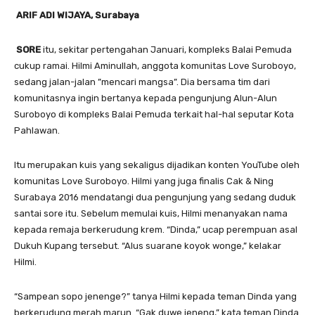
ARIF ADI WIJAYA, Surabaya
SORE
itu, sekitar pertengahan Januari, kompleks Balai Pemuda
cukup ramai. Hilmi Aminullah, anggota komunitas Love Suroboyo,
sedang jalan-jalan ”mencari mangsa”. Dia bersama tim dari
komunitasnya ingin bertanya kepada pengunjung Alun-Alun
Suroboyo di kompleks Balai Pemuda terkait hal-hal seputar Kota
Pahlawan.
Itu merupakan kuis yang sekaligus dijadikan konten YouTube oleh
komunitas Love Suroboyo. Hilmi yang juga finalis Cak & Ning
Surabaya 2016 mendatangi dua pengunjung yang sedang duduk
santai sore itu. Sebelum memulai kuis, Hilmi menanyakan nama
kepada remaja berkerudung krem. “Dinda,” ucap perempuan asal
Dukuh Kupang tersebut. “Alus suarane koyok wonge,” kelakar
Hilmi.
“Sampean sopo jenenge?” tanya Hilmi kepada teman Dinda yang
berkerudung merah marun. “Gak duwe jeneng,” kata teman Dinda.