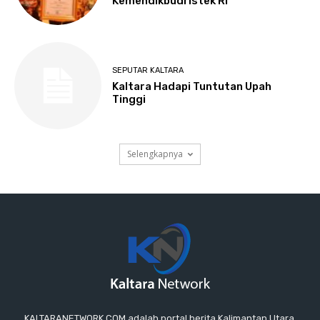
KALTARANETWORK.COM adalah portal berita Kalimantan Utara,