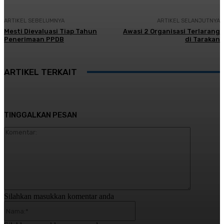
ARTIKEL SEBELUMNYA
ARTIKEL SELANJUTNYA
Mesti Dievaluasi Tiap Tahun
Awasi 2 Organisasi Terlarang
Penerimaan PPDB
di Tarakan
ARTIKEL TERKAIT
TINGGALKAN PESAN
Komentar:
Silahkan masukkan komentar anda
Nama:*