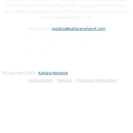
dari jaringan bisnis Harian Rakyat Kaltara yang selama bertahun-
tahun telah berpengalaman menerbitkan koran harian di Kalimantan
Utara dan Kalimantan Timur.
Kontak Kami:
redaksi@kaltaranetwork.com
© Copyright 2022 -
Kaltara Network
Tentang Kami
Redaksi
Pedoman Media Siber