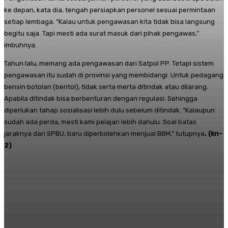
ke depan, kata dia, tengah persiapkan personel sesuai permintaan
setiap lembaga. “Kalau untuk pengawasan kita tidak bisa langsung
begitu saja. Tapi mesti ada surat masuk dari pihak pengawas,”
imbuhnya.
Tahun lalu, memang ada pengawasan dari Satpol PP. Tetapi sistem
pengawasan itu sudah di provinsi yang membidangi. Untuk pedagang
bensin botolan (bentol), tidak serta merta ditindak atau dilarang.
Apabila ditindak bisa berbenturan dengan regulasi. Sehingga
diperlukan tahap sosialisasi lebih dulu sebelum ditindak. “Kalaupun
sudah ada perda, mesti kami pelajari lebih dahulu. Soal batas
jaraknya dari SPBU, baru diperbolehkan menjual BBM,” tutupnya
. (kn-
2)
Facebook
Twitter
Pinterest
Whats