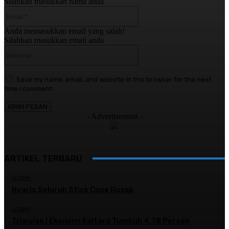
Silahkan masukkan nama anda
Email:*
Anda memasukkan email yang salah!
Silahkan masukkan email anda
Website:
Save my name, email, and website in this browser for the next
time I comment.
- Advertisement -
ARTIKEL TERBARU
UTAMA
Nyaris Seluruh Stick Cone Rusak
UTAMA
Triwulan I Ekonomi Kaltara Tumbuh 4,78 Persen