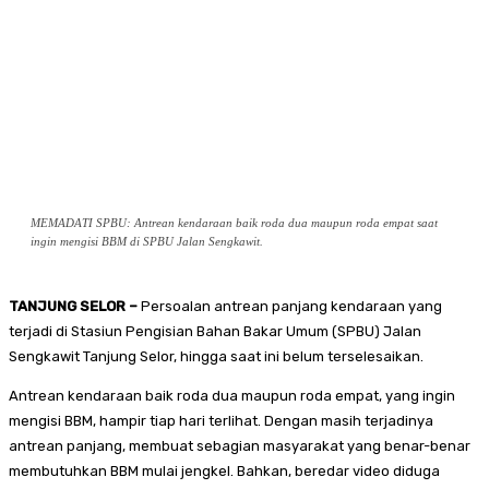
MEMADATI SPBU: Antrean kendaraan baik roda dua maupun roda empat saat
ingin mengisi BBM di SPBU Jalan Sengkawit.
TANJUNG SELOR –
Persoalan antrean panjang kendaraan yang
terjadi di Stasiun Pengisian Bahan Bakar Umum (SPBU) Jalan
Sengkawit Tanjung Selor, hingga saat ini belum terselesaikan.
Antrean kendaraan baik roda dua maupun roda empat, yang ingin
mengisi BBM, hampir tiap hari terlihat. Dengan masih terjadinya
antrean panjang, membuat sebagian masyarakat yang benar-benar
membutuhkan BBM mulai jengkel. Bahkan, beredar video diduga