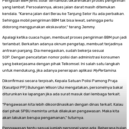
Pengisian BBM jenis Solar terhambat dikarenakan proses pengiriman
yang lambat. Persoalannya, akses jalan darat masih ditemukan
kendala. “Karena jalan dari Berau ke Tanjung Selor itu ada perbaikan.
Sehingga mobil pengiriman BBM tak bisa lewat, sehingga perlu
didorong menggunakan ekskavator,” terang Jemmy.
Apalagi ketika cuaca hujan, membuat proses pengiriman BBM pun jadi
terlambat. Berkaitan adanya oknum pengetap, membuat terjadinya
antrean panjang. Dia menegaskan, sudah bekerja sesuai
SOP. Dengan pencatatan nomor polisi dan administrasi konsumen
yang bekerjasama dengan pihak Telkomsel. Ini salah satu langkah
untuk mendukung, jika adanya penerapan aplikasi
MyPertamina
.
Dikonfirmasi secara terpisah, Kepala Satuan Polisi Pamong Praja
(Kasatpol PP) Bulungan Wilson Ului mengatakan, personelnya bakal
diturunkan ke lapangan jika ada surat masuk dari lembaga terkait.
“Pengawasan kita lebih dikoordinasikan dengan dinas terkait. Kalau
dari pihak SPBU meminta untuk dilakukan pengawasan. Maka kita
akan lakukan berupa pengamanan,” tuturnya.
Pengawasan tentu sesuai jumlah personel yang ada. Beberapa bulan