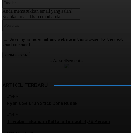
Anda memasukkan email yang salah!
Silahkan masukkan email anda
Website:
Save my name, email, and website in this browser for the next
time I comment.
- Advertisement -
ARTIKEL TERBARU
UTAMA
Nyaris Seluruh Stick Cone Rusak
UTAMA
Triwulan I Ekonomi Kaltara Tumbuh 4,78 Persen
SEPUTAR KALTARA