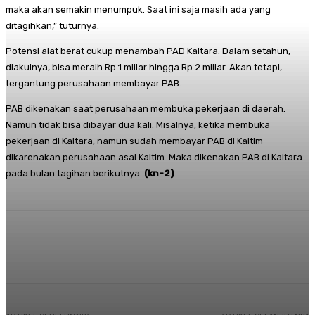
maka akan semakin menumpuk. Saat ini saja masih ada yang
ditagihkan,” tuturnya.
Potensi alat berat cukup menambah PAD Kaltara. Dalam setahun,
diakuinya, bisa meraih Rp 1 miliar hingga Rp 2 miliar. Akan tetapi,
tergantung perusahaan membayar PAB.
PAB dikenakan saat perusahaan membuka pekerjaan di daerah.
Namun tidak bisa dibayar dua kali. Misalnya, ketika membuka
pekerjaan di Kaltara, namun sudah membayar PAB di Kaltim
dikarenakan perusahaan asal Kaltim. Maka dikenakan PAB di Kaltara
pada bulan tagihan berikutnya.
(kn-2)
Facebook
Twitter
Pinterest
Whats