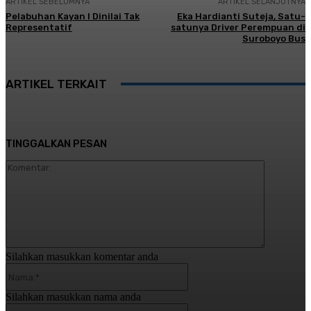
ARTIKEL SEBELUMNYA
ARTIKEL SELANJUTNYA
Pelabuhan Kayan I Dinilai Tak
Eka Hardianti Suteja, Satu-
Representatif
satunya Driver Perempuan di
Suroboyo Bus
ARTIKEL TERKAIT
TINGGALKAN PESAN
Komentar:
Silahkan masukkan komentar anda
Nama:*
Silahkan masukkan nama anda
Email:*