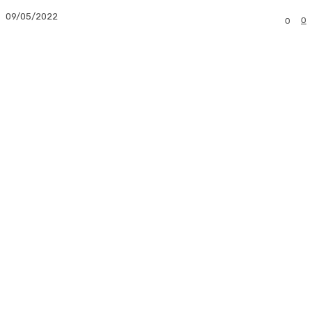
09/05/2022
0
0
Facebook
Twitter
Pinterest
Whats