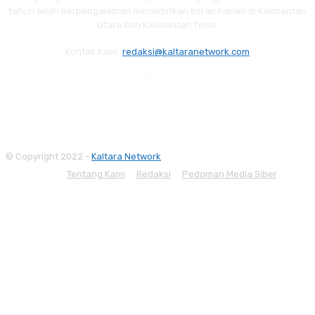
tahun telah berpengalaman menerbitkan koran harian di Kalimantan
Utara dan Kalimantan Timur.
Kontak Kami:
redaksi@kaltaranetwork.com
© Copyright 2022 -
Kaltara Network
Tentang Kami
Redaksi
Pedoman Media Siber