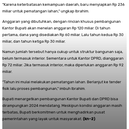
“Karena keterbatasan kemampuan daerah, baru menyiapkan Rp 236
miliar untuk pematangan lahan,” ungkap Ibrahim.
Anggaran yang dibutuhkan, dengan rincian khusus pembangunan
Kantor Bupati akan menelan anggaran Rp 120 miliar. Di tahun
pertama, dana yang disediakan Rp 60 miliar. Lalu tahun kedua Rp 30
miliar, dan tahun ketiga Rp 30 miliar.
Namun jumlah tersebut hanya cukup untuk struktur bangunan saja,
belum termasuk interior. Sementara untuk Kantor DPRD, dianggaran
Rp 72 miliar. Jika termasuk interior, maka diperlukan anggaran Rp 92
miliar.
“Tahun ini mulai melakukan pematangan lahan. Berlanjut ke tender
fisik lalu proses pembangunan,” imbuh Ibrahim.
Bupati menargetkan pembangunan Kantor Bupati dan DPRD bisa
dirampungkan 2024 mendatang. Meskipun kondisi anggaran masih
terbatas, Bupati berkomitmen untuk menghadirkan pusat
pemerintahan yang layak untuk masyarakat.
(kn-2)