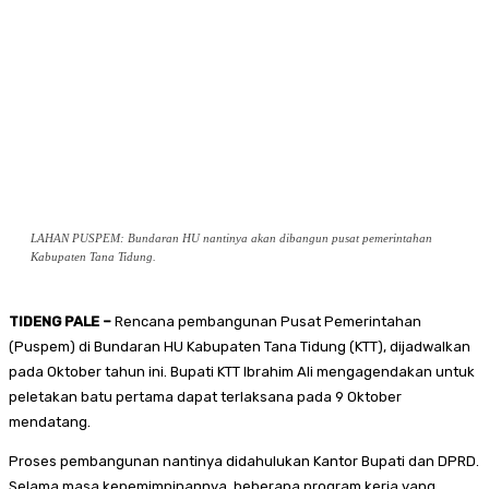
LAHAN PUSPEM: Bundaran HU nantinya akan dibangun pusat pemerintahan
Kabupaten Tana Tidung.
TIDENG PALE –
Rencana pembangunan Pusat Pemerintahan
(Puspem) di Bundaran HU Kabupaten Tana Tidung (KTT), dijadwalkan
pada Oktober tahun ini. Bupati KTT Ibrahim Ali mengagendakan untuk
peletakan batu pertama dapat terlaksana pada 9 Oktober
mendatang.
Proses pembangunan nantinya didahulukan Kantor Bupati dan DPRD.
Selama masa kepemimpinannya, beberapa program kerja yang