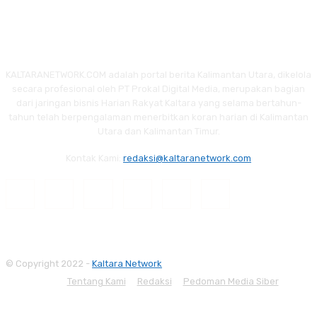
KALTARANETWORK.COM adalah portal berita Kalimantan Utara, dikelola
secara profesional oleh PT Prokal Digital Media, merupakan bagian
dari jaringan bisnis Harian Rakyat Kaltara yang selama bertahun-
tahun telah berpengalaman menerbitkan koran harian di Kalimantan
Utara dan Kalimantan Timur.
Kontak Kami:
redaksi@kaltaranetwork.com
© Copyright 2022 -
Kaltara Network
Tentang Kami
Redaksi
Pedoman Media Siber