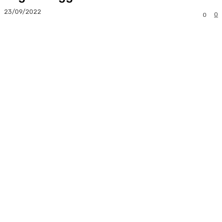
23/09/2022
0
0
Facebook
Twitter
Pinterest
Whats