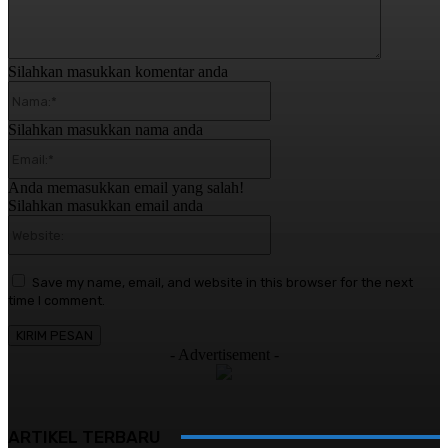
Silahkan masukkan komentar anda
Nama:*
Silahkan masukkan nama anda
Email:*
Anda memasukkan email yang salah!
Silahkan masukkan email anda
Website:
Save my name, email, and website in this browser for the next
time I comment.
- Advertisement -
ARTIKEL TERBARU