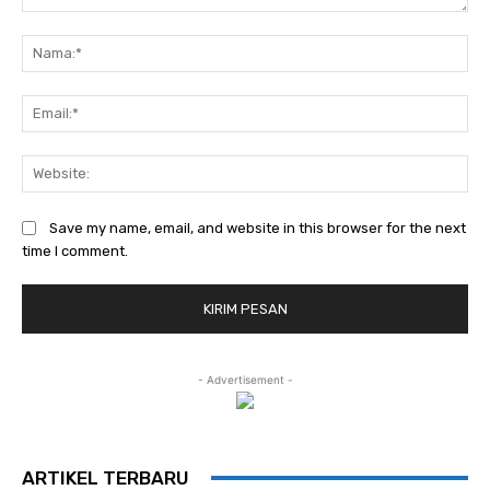
Komentar:
Na
Ema
Web
Save my name, email, and website in this browser for the next
time I comment.
- Advertisement -
ARTIKEL TERBARU