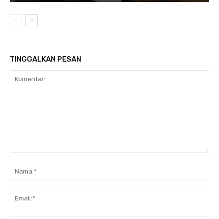
TINGGALKAN PESAN
Komentar:
Na
Ema