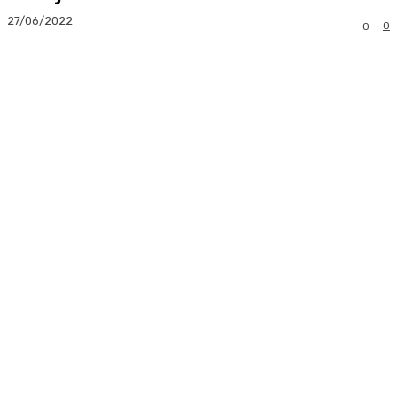
27/06/2022
0
0
Facebook
Twitter
Pinterest
Whats