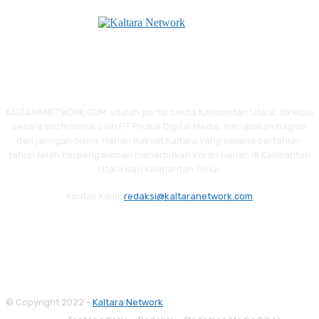
KALTARANETWORK.COM adalah portal berita Kalimantan Utara, dikelola
secara profesional oleh PT Prokal Digital Media, merupakan bagian
dari jaringan bisnis Harian Rakyat Kaltara yang selama bertahun-
tahun telah berpengalaman menerbitkan koran harian di Kalimantan
Utara dan Kalimantan Timur.
Kontak Kami:
redaksi@kaltaranetwork.com
© Copyright 2022 -
Kaltara Network