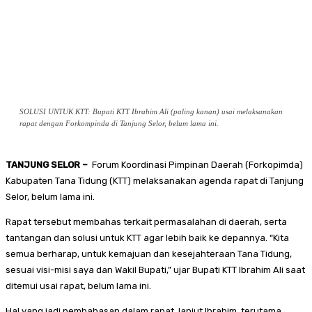
SOLUSI UNTUK KTT: Bupati KTT Ibrahim Ali (paling kanan) usai melaksanakan
rapat dengan Forkompinda di Tanjung Selor, belum lama ini.
TANJUNG SELOR –
Forum Koordinasi Pimpinan Daerah (Forkopimda)
Kabupaten Tana Tidung (KTT) melaksanakan agenda rapat di Tanjung
Selor, belum lama ini.
Rapat tersebut membahas terkait permasalahan di daerah, serta
tantangan dan solusi untuk KTT agar lebih baik ke depannya. “Kita
semua berharap, untuk kemajuan dan kesejahteraan Tana Tidung,
sesuai visi-misi saya dan Wakil Bupati,” ujar Bupati KTT Ibrahim Ali saat
ditemui usai rapat, belum lama ini.
Hal yang jadi pembahasan dalam rapat, lanjut Ibrahim, terutama