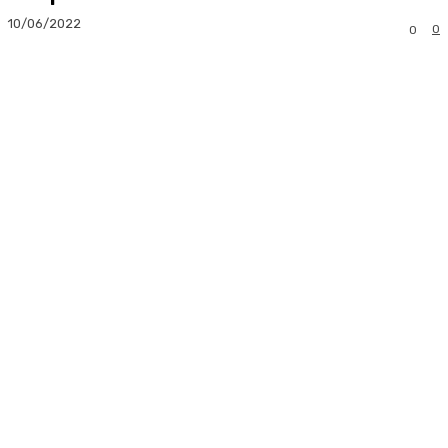
10/06/2022
0
0
Facebook
Twitter
Pinterest
Whats