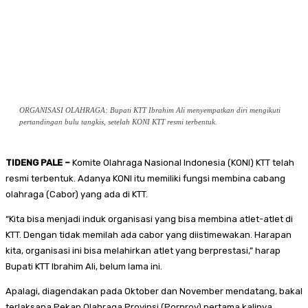
ORGANISASI OLAHRAGA: Bupati KTT Ibrahim Ali menyempatkan diri mengikuti
pertandingan bulu tangkis, setelah KONI KTT resmi terbentuk.
TIDENG PALE –
Komite Olahraga Nasional Indonesia (KONI) KTT telah
resmi terbentuk. Adanya KONI itu memiliki fungsi membina cabang
olahraga (Cabor) yang ada di KTT.
“Kita bisa menjadi induk organisasi yang bisa membina atlet-atlet di
KTT. Dengan tidak memilah ada cabor yang diistimewakan. Harapan
kita, organisasi ini bisa melahirkan atlet yang berprestasi,” harap
Bupati KTT Ibrahim Ali, belum lama ini.
Apalagi, diagendakan pada Oktober dan November mendatang, bakal
terlaksana Pekan Olahraga Provinsi (Porprov) pertama kalinya