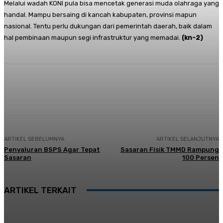
Melalui wadah KONI pula bisa mencetak generasi muda olahraga yang
handal. Mampu bersaing di kancah kabupaten, provinsi mapun
nasional. Tentu perlu dukungan dari pemerintah daerah, baik dalam
hal pembinaan maupun segi infrastruktur yang memadai.
(kn-2)
Facebook
Twitter
Pinterest
Whats
ARTIKEL SEBELUMNYA
ARTIKEL SELANJUTNYA
Penyaluran BSPS Agar Tepat
Sasaran Fisik TMMD Rampung
Sasaran
100 Persen
ARTIKEL TERKAIT