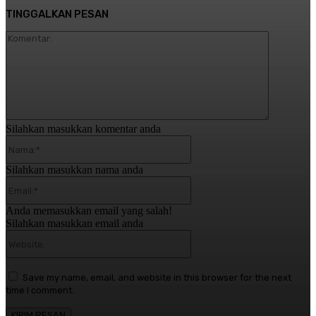
TINGGALKAN PESAN
Komentar:
Silahkan masukkan komentar anda
Nama:*
Silahkan masukkan nama anda
Email:*
Anda memasukkan email yang salah!
Silahkan masukkan email anda
Website:
Save my name, email, and website in this browser for the next
time I comment.