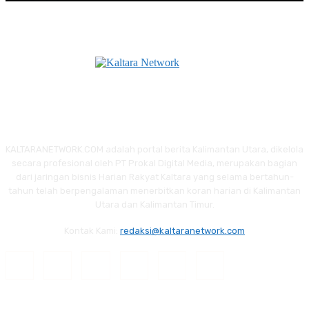
KALTARANETWORK.COM adalah portal berita Kalimantan Utara, dikelola
secara profesional oleh PT Prokal Digital Media, merupakan bagian
dari jaringan bisnis Harian Rakyat Kaltara yang selama bertahun-
tahun telah berpengalaman menerbitkan koran harian di Kalimantan
Utara dan Kalimantan Timur.
Kontak Kami:
redaksi@kaltaranetwork.com