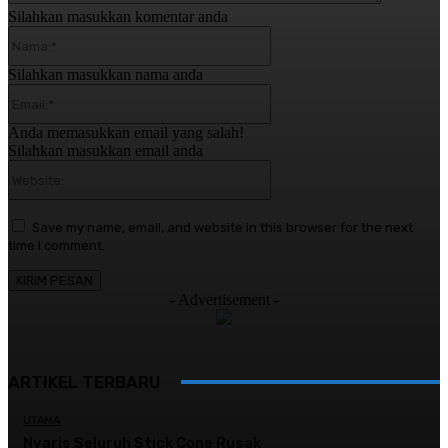
Silahkan masukkan komentar anda
Nama:*
Silahkan masukkan nama anda
Email:*
Anda memasukkan email yang salah!
Silahkan masukkan email anda
Website:
Save my name, email, and website in this browser for the next
time I comment.
- Advertisement -
ARTIKEL TERBARU
UTAMA
Nyaris Seluruh Stick Cone Rusak