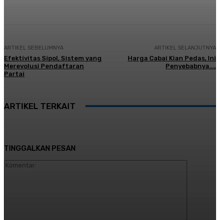
ARTIKEL SEBELUMNYA
ARTIKEL SELANJUTNYA
Efektivitas Sipol, Sistem yang
Harga Cabai Kian Pedas, Ini
Merevolusi Pendaftaran
Penyebabnya….
Partai
ARTIKEL TERKAIT
TINGGALKAN PESAN
Komentar: