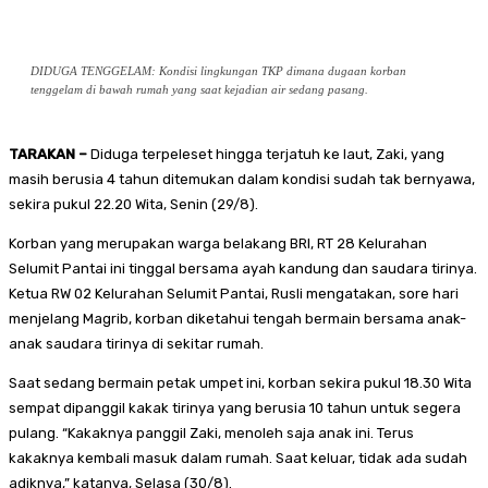
DIDUGA TENGGELAM: Kondisi lingkungan TKP dimana dugaan korban
tenggelam di bawah rumah yang saat kejadian air sedang pasang.
TARAKAN –
Diduga terpeleset hingga terjatuh ke laut, Zaki, yang
masih berusia 4 tahun ditemukan dalam kondisi sudah tak bernyawa,
sekira pukul 22.20 Wita, Senin (29/8).
Korban yang merupakan warga belakang BRI, RT 28 Kelurahan
Selumit Pantai ini tinggal bersama ayah kandung dan saudara tirinya.
Ketua RW 02 Kelurahan Selumit Pantai, Rusli mengatakan, sore hari
menjelang Magrib, korban diketahui tengah bermain bersama anak-
anak saudara tirinya di sekitar rumah.
Saat sedang bermain petak umpet ini, korban sekira pukul 18.30 Wita
sempat dipanggil kakak tirinya yang berusia 10 tahun untuk segera
pulang. “Kakaknya panggil Zaki, menoleh saja anak ini. Terus
kakaknya kembali masuk dalam rumah. Saat keluar, tidak ada sudah
adiknya,” katanya, Selasa (30/8).