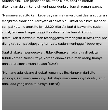
Setelah dilakukan pencarian sekitar 3,5 jam, barulah korban
ditemukan dalam kondisi meninggal dunia di bawah rumah warga.
“Namanya adat itu kan, kepercayaan makanya dicari daerah putaran
masjid tapi tidak ada. Ternyata di dekat sini. Ikhtiar saja kami mencari,
sampai ketemu anak itu jam 22.20 Wita. Air laut di bawah itu sudah
surut, tapi masih agak tinggi. Pas disenter ke bawah kolong
ditemukan di bawah rumah tetangganya, tersangkut di kayu, tapi pas
diangkat, sempat digoyang ternyata sudah meninggal,” bebernya.
Saat dilakukan pengecekan, tidak ditemukan ada luka di sekitar
tubuh korban. Selanjutnya, korban dibawa ke rumah orang tuanya
dan baru dimakamkan Selasa (30/8).
“Memang ada lubang di dekat rumahnya itu. Mungkin dari situ
jatuhnya, kan main sembunyi. Takutnya main sembunyit di situ, jatuh
tidak ada yang lihat,” tuturnya.
(kn-2
)
Facebook
Twitter
Pinterest
Whats