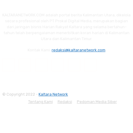
KALTARANETWORK.COM adalah portal berita Kalimantan Utara, dikelola
secara profesional oleh PT Prokal Digital Media, merupakan bagian
dari jaringan bisnis Harian Rakyat Kaltara yang selama bertahun-
tahun telah berpengalaman menerbitkan koran harian di Kalimantan
Utara dan Kalimantan Timur.
Kontak Kami:
redaksi@kaltaranetwork.com
© Copyright 2022 -
Kaltara Network
Tentang Kami
Redaksi
Pedoman Media Siber