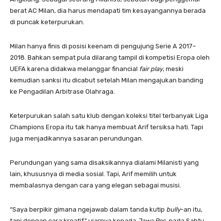
berat AC Milan, dia harus mendapati tim kesayangannya berada
di puncak keterpurukan.
Milan hanya finis di posisi keenam di pengujung Serie A 2017–
2018. Bahkan sempat pula dilarang tampil di kompetisi Eropa oleh
UEFA karena didakwa melanggar financial
fair play
, meski
kemudian sanksi itu dicabut setelah Milan mengajukan banding
ke Pengadilan Arbitrase Olahraga.
Keterpurukan salah satu klub dengan koleksi titel terbanyak Liga
Champions Eropa itu tak hanya membuat Arif tersiksa hati. Tapi
juga menjadikannya sasaran perundungan.
Perundungan yang sama disaksikannya dialami Milanisti yang
lain, khususnya di media sosial. Tapi, Arif memilih untuk
membalasnya dengan cara yang elegan sebagai musisi.
“Saya berpikir gimana ngejawab dalam tanda kutip
bully
-an itu,
tapi dengan cara kreatif,” ujarnya kepada
Jawa Pos
, pada Sabtu