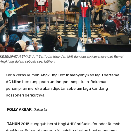
KESEMPATAN EMAS: Arif Sarifudin (dua dari kiri) dan kawan-kawannya dari Rumah
Angklung dalam sebuah sesi latihan.
Kerja keras Rumah Angklung untuk menyanyikan lagu bertema
AC Milan berujung pada undangan tampil lusa. Rekaman
penampilan mereka akan diputar sebelum laga kandang
Rossoneri berikutnya.
FOLLY AKBAR
,
Jakarta
TAHUN
2018 sungguh berat bagi Arif Sarifudin, founder Rumah
Angklung. Sebagai seorang Milanisti, sebutan bagi penggemar