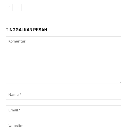
TINGGALKAN PESAN
Komentar:
Na
Ema
Web