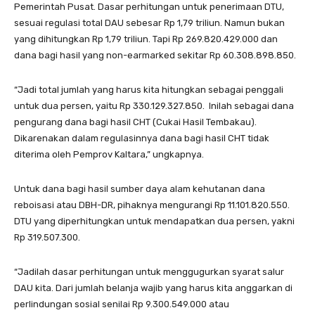
Pemerintah Pusat. Dasar perhitungan untuk penerimaan DTU,
sesuai regulasi total DAU sebesar Rp 1,79 triliun. Namun bukan
yang dihitungkan Rp 1,79 triliun. Tapi Rp 269.820.429.000 dan
dana bagi hasil yang non-earmarked sekitar Rp 60.308.898.850.
“Jadi total jumlah yang harus kita hitungkan sebagai penggali
untuk dua persen, yaitu Rp 330.129.327.850. Inilah sebagai dana
pengurang dana bagi hasil CHT (Cukai Hasil Tembakau).
Dikarenakan dalam regulasinnya dana bagi hasil CHT tidak
diterima oleh Pemprov Kaltara,” ungkapnya.
Untuk dana bagi hasil sumber daya alam kehutanan dana
reboisasi atau DBH-DR, pihaknya mengurangi Rp 11.101.820.550.
DTU yang diperhitungkan untuk mendapatkan dua persen, yakni
Rp 319.507.300.
“Jadilah dasar perhitungan untuk menggugurkan syarat salur
DAU kita. Dari jumlah belanja wajib yang harus kita anggarkan di
perlindungan sosial senilai Rp 9.300.549.000 atau