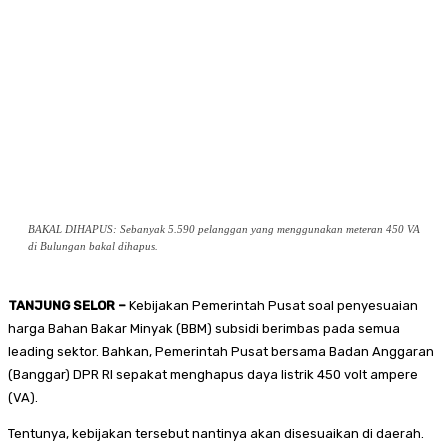
BAKAL DIHAPUS: Sebanyak 5.590 pelanggan yang menggunakan meteran 450 VA
di Bulungan bakal dihapus.
TANJUNG SELOR –
Kebijakan Pemerintah Pusat soal penyesuaian
harga Bahan Bakar Minyak (BBM) subsidi berimbas pada semua
leading sektor. Bahkan, Pemerintah Pusat bersama Badan Anggaran
(Banggar) DPR RI sepakat menghapus daya listrik 450 volt ampere
(VA).
Tentunya, kebijakan tersebut nantinya akan disesuaikan di daerah.