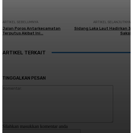
ARTIKEL SEBELUMNYA
ARTIKEL SELANJUTNYA
Jalan Poros Antarkecamatan
Sidang Laka Laut Hadirkan 3
Terputus Akibat Ini…
Saksi
ARTIKEL TERKAIT
TINGGALKAN PESAN
Komentar:
Silahkan masukkan komentar anda
Nama:*