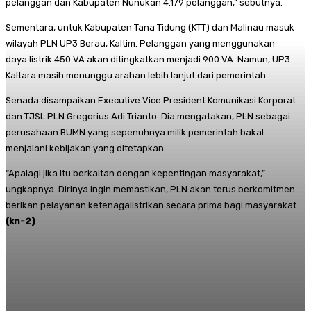
pelanggan dan Kabupaten Nunukan 4.179 pelanggan,” sebutnya.
Sementara, untuk Kabupaten Tana Tidung (KTT) dan Malinau masuk
wilayah PLN UP3 Berau, Kaltim. Pelanggan yang menggunakan
daya listrik 450 VA akan ditingkatkan menjadi 900 VA. Namun, UP3
Kaltara masih menunggu arahan lebih lanjut dari pemerintah.
Senada disampaikan Executive Vice President Komunikasi Korporat
dan TJSL PLN Gregorius Adi Trianto. Dia mengatakan, PLN sebagai
perusahaan BUMN yang sepenuhnya milik pemerintah bakal
menjalani kebijakan yang ditetapkan.
“Apalagi jika itu berkaitan dengan kepentingan masyarakat,”
ungkapnya. Dirinya ingin memastikan, PLN akan terus berkomitmen
berikan pelayanan ketenagalistrikan secara prima bagi masyarakat.
(kn-2)
Facebook
Twitter
Pinterest
Whats