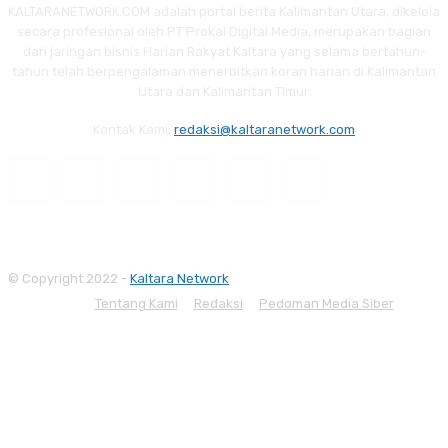
KALTARANETWORK.COM adalah portal berita Kalimantan Utara, dikelola
secara profesional oleh PT Prokal Digital Media, merupakan bagian
dari jaringan bisnis Harian Rakyat Kaltara yang selama bertahun-
tahun telah berpengalaman menerbitkan koran harian di Kalimantan
Utara dan Kalimantan Timur.
Kontak Kami:
redaksi@kaltaranetwork.com
© Copyright 2022 -
Kaltara Network
Tentang Kami
Redaksi
Pedoman Media Siber