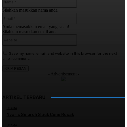
Silahkan masukkan nama anda
Email:*
Anda memasukkan email yang salah!
Silahkan masukkan email anda
Website:
Save my name, email, and website in this browser for the next
time I comment.
- Advertisement -
ARTIKEL TERBARU
UTAMA
Nyaris Seluruh Stick Cone Rusak
UTAMA