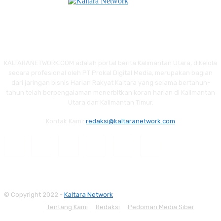
KALTARANETWORK.COM adalah portal berita Kalimantan Utara, dikelola
secara profesional oleh PT Prokal Digital Media, merupakan bagian
dari jaringan bisnis Harian Rakyat Kaltara yang selama bertahun-
tahun telah berpengalaman menerbitkan koran harian di Kalimantan
Utara dan Kalimantan Timur.
Kontak Kami:
redaksi@kaltaranetwork.com
© Copyright 2022 -
Kaltara Network
Tentang Kami
Redaksi
Pedoman Media Siber