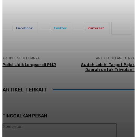
Facebook
Twitter
Pinterest
ARTIKEL SEBELUMNYA
ARTIKEL SELANJUTNYA
Polisi Lidik Longsor di PMJ
Sudah Lebihi Target Pajak
Daerah untuk Triwulan I
ARTIKEL TERKAIT
TINGGALKAN PESAN
Komentar: