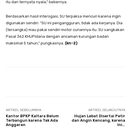
itu dan ternyata nyala,” bebernya.
Berdasarkan hasil interogasi, SU terpaksa mencuri karena ingin
digunakan sendiri. “SU ini pengangguran, tidak ada kerjanya. Dia
(tersangka) mau pakai sendiri motor curiannya itu. SU sangkakan
Pasal 362 KHUPidana dengan ancaman kurungan badan
maksimal 5 tahun,” pungkasnya.
(kn-2)
Facebook
Twitter
Pinterest
ARTIKEL SEBELUMNYA
ARTIKEL SELANJUTNYA
Kantor BPKP Kaltara Belum
Hujan Lebat Disertai Petir
Terbangun karena Tak Ada
dan Angin Kencang, karena
Anggaran
Ini…