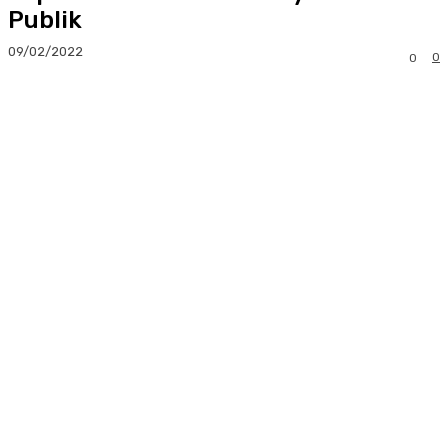
Publik
09/02/2022
0
0
Facebook
Twitter
Pinterest
Whats