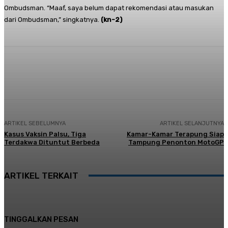
Ombudsman. “Maaf, saya belum dapat rekomendasi atau masukan
dari Ombudsman,” singkatnya.
(kn-2)
Facebook
Twitter
Pinterest
Whats
ARTIKEL SEBELUMNYA
ARTIKEL SELANJUTNYA
Kasus Vaksin Palsu, Tiga
Kamar-Kamar Terapung Siap
Terdakwa Dituntut Berbeda
Tampung Penonton MotoGP
ARTIKEL TERKAIT
TINGGALKAN PESAN