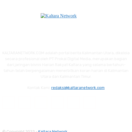
KALTARANETWORK.COM adalah portal berita Kalimantan Utara, dikelola
secara profesional oleh PT Prokal Digital Media, merupakan bagian
dari jaringan bisnis Harian Rakyat Kaltara yang selama bertahun-
tahun telah berpengalaman menerbitkan koran harian di Kalimantan
Utara dan Kalimantan Timur.
Kontak Kami:
redaksi@kaltaranetwork.com
© Copyright 2022 -
Kaltara Network