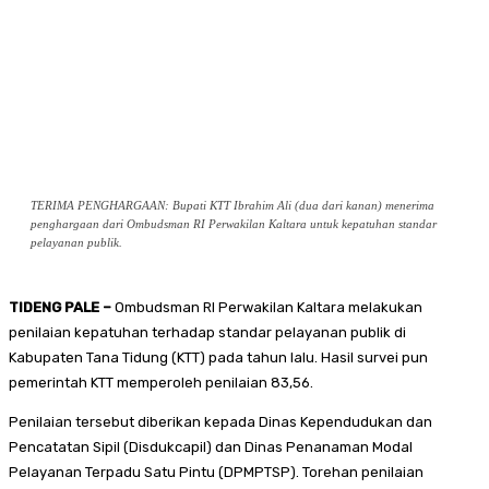
TERIMA PENGHARGAAN: Bupati KTT Ibrahim Ali (dua dari kanan) menerima
penghargaan dari Ombudsman RI Perwakilan Kaltara untuk kepatuhan standar
pelayanan publik.
TIDENG PALE –
Ombudsman RI Perwakilan Kaltara melakukan
penilaian kepatuhan terhadap standar pelayanan publik di
Kabupaten Tana Tidung (KTT) pada tahun lalu. Hasil survei pun
pemerintah KTT memperoleh penilaian 83,56.
Penilaian tersebut diberikan kepada Dinas Kependudukan dan
Pencatatan Sipil (Disdukcapil) dan Dinas Penanaman Modal
Pelayanan Terpadu Satu Pintu (DPMPTSP). Torehan penilaian