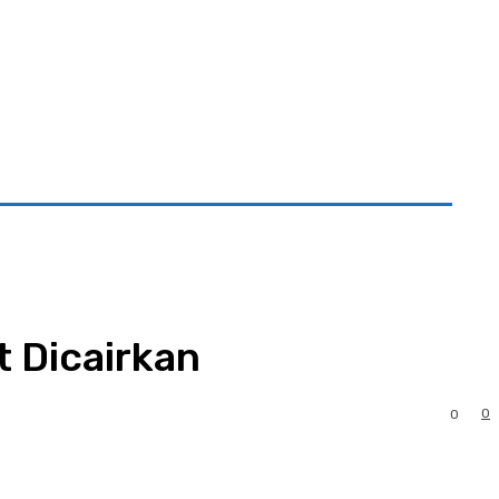
mi
 Dicairkan
0
0