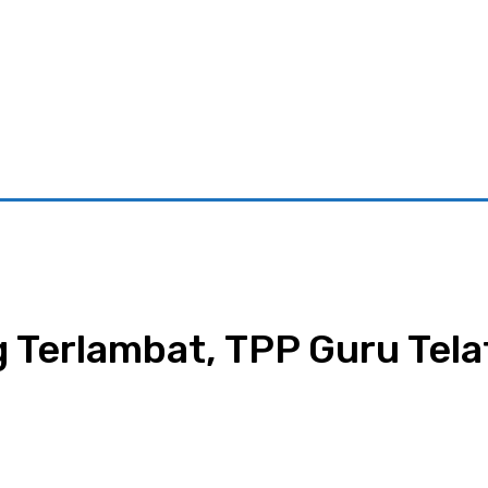
riminal
Pariwisata
Pemerintahan
Parlementaria
Ekono
Terlambat, TPP Guru Telat
App