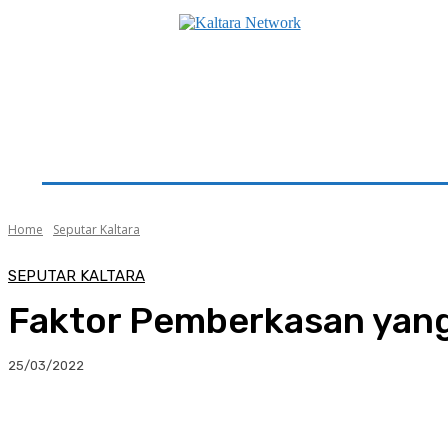
Beranda
Utama
Seputar Kaltara
Hukum & K
Home
Seputar Kaltara
SEPUTAR KALTARA
Faktor Pemberkasan yang 
25/03/2022
Facebook
Twitter
Pinterest
Whats