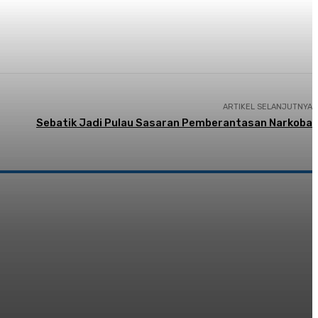
ARTIKEL SELANJUTNYA
Sebatik Jadi Pulau Sasaran Pemberantasan Narkoba