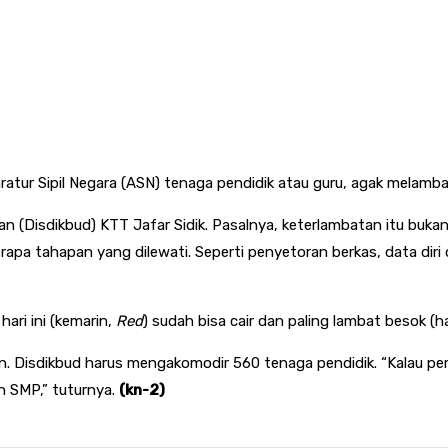
ur Sipil Negara (ASN) tenaga pendidik atau guru, agak melambat
an (Disdikbud) KTT Jafar Sidik. Pasalnya, keterlambatan itu buk
a tahapan yang dilewati. Seperti penyetoran berkas, data diri d
hari ini (kemarin,
Red
) sudah bisa cair dan paling lambat besok (har
ain. Disdikbud harus mengakomodir 560 tenaga pendidik. “Kalau 
n SMP,” tuturnya.
(kn-2)