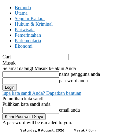
Beranda
Utama
Seputar Kaltara
Hukum & Kriminal
Pariwisata
Pemerintahan
Parlementaria
Ekonomi
Cari
Masuk
Selamat datang! Masuk ke akun Anda
nama pengguna anda
password anda
lupa kata sandi Anda? Dapatkan bantuan
Pemulihan kata sandi
Pulihkan kata sandi anda
email anda
A password will be e-mailed to you.
Saturday, 8 August, 2026
Masuk / Join