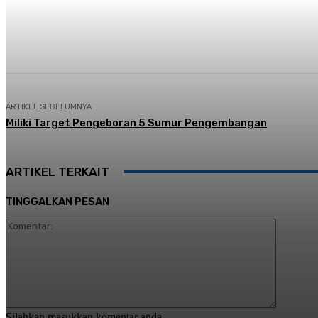
Share
Facebook
Twitter
Pi
ARTIKEL SEBELUMNYA
Miliki Target Pengeboran 5 Sumur Pengembangan
ARTIKEL TERKAIT
TINGGALKAN PESAN
Komentar
Silahkan masukkan komentar anda