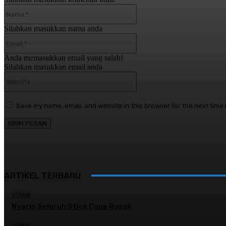
Nama:*
Silahkan masukkan nama anda
Email:*
Anda memasukkan email yang salah!
Silahkan masukkan email anda
Website:
Save my name, email, and website in this browser for the next time
ARTIKEL TERBARU
UTAMA
Nyaris Seluruh Stick Cone Rusak
UTAMA