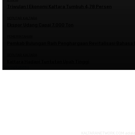
Triwulan I Ekonomi Kaltara Tumbuh 4,78 Persen
SEPUTAR KALTARA
Ekspor Udang Capai 7.000 Ton
PEMERINTAHAN
Pemkab Bulungan Raih Penghargaan Revitalisasi Bahasa 
SEPUTAR KALTARA
Kaltara Hadapi Tuntutan Upah Tinggi
Selengkapnya
KALTARANETWORK.COM adalah p