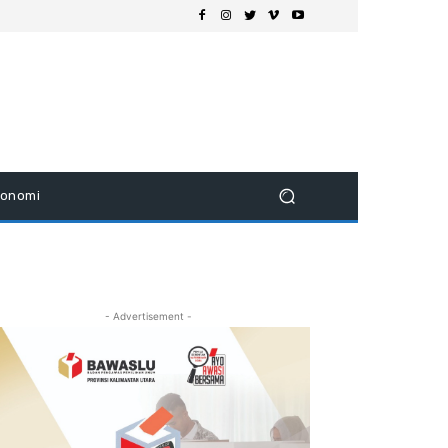
konomi
- Advertisement -