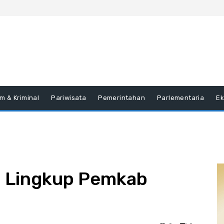
m & Kriminal
Pariwisata
Pemerintahan
Parlementaria
E
i Lingkup Pemkab