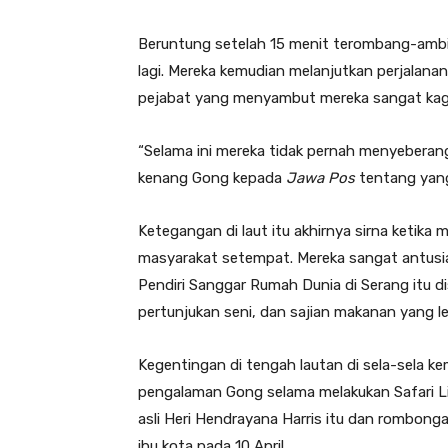
Beruntung setelah 15 menit terombang-ambing
lagi. Mereka kemudian melanjutkan perjalana
pejabat yang menyambut mereka sangat kag
“Selama ini mereka tidak pernah menyeberang
kenang Gong kepada
Jawa Pos
tentang yang 
Ketegangan di laut itu akhirnya sirna ketik
masyarakat setempat. Mereka sangat antus
Pendiri Sanggar Rumah Dunia di Serang itu di
pertunjukan seni, dan sajian makanan yang le
Kegentingan di tengah lautan di sela-sela k
pengalaman Gong selama melakukan Safari Li
asli Heri Hendrayana Harris itu dan rombonga
ibu kota pada 10 April.