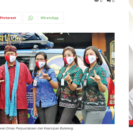
0
0
Pinterest
WhatsApp
an Dinas Perpustakaan dan Kearsipan Buleleng.