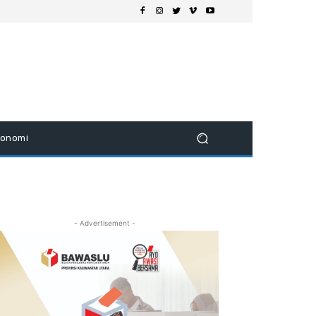
konomi
- Advertisement -