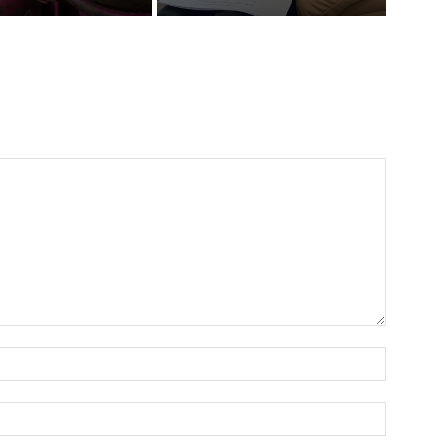
Nama:*
Email:*