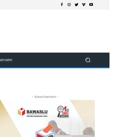
konomi
- Advertisement -