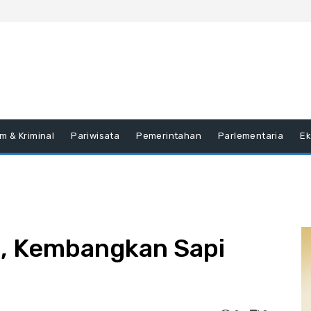
m & Kriminal
Pariwisata
Pemerintahan
Parlementaria
E
s, Kembangkan Sapi