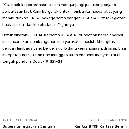
“Kita hadir ke perbatasan, selain mengunjungi pasukan penjaga
perbatasan laut. Kami bergerak untuk membantu masyarakat yang
membutuhkan. TNI AL bekerja sama dengan CT ARSA, untuk kegiatan
bhakti sosial dan kesehatan ini,” ujarnya.
Untuk diketahui, TNI AL bersama CT ARSA Foundation berkolaborasi
merencanakan pembangunan masyarakat di pesisir. Sinergitas
dengan lembaga yang bergerak di bidang kemanusiaan, diharap bisa
mengatasi kemiskinan dan menggerakkan ekonomi masyarakat di
tengah pandemi Covid-19.
(kn-2)
Facebook
Twitter
Pinterest
Whats
ARTIKEL SEBELUMNYA
ARTIKEL SELANJUTNYA
Gubernur Ingatkan Jangan
Kantor BPKP Kaltara Belum