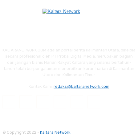
KALTARANETWORK.COM adalah portal berita Kalimantan Utara, dikelola
secara profesional oleh PT Prokal Digital Media, merupakan bagian
dari jaringan bisnis Harian Rakyat Kaltara yang selama bertahun-
tahun telah berpengalaman menerbitkan koran harian di Kalimantan
Utara dan Kalimantan Timur.
Kontak Kami:
redaksi@kaltaranetwork.com
© Copyright 2022 -
Kaltara Network