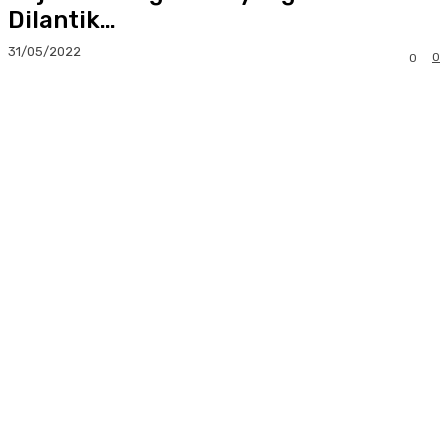
Dilantik…
31/05/2022
0
0
Facebook
Twitter
Pinterest
Whats