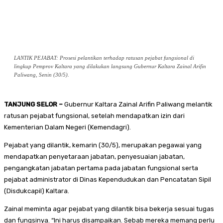
LANTIK PEJABAT: Prosesi pelantikan terhadap ratusan pejabat fungsional di
lingkup Pemprov Kaltara yang dilakukan langsung Gubernur Kaltara Zainal Arifin
Paliwang, Senin (30/5).
TANJUNG SELOR –
Gubernur Kaltara Zainal Arifin Paliwang melantik
ratusan pejabat fungsional, setelah mendapatkan izin dari
Kementerian Dalam Negeri (Kemendagri).
Pejabat yang dilantik, kemarin (30/5), merupakan pegawai yang
mendapatkan penyetaraan jabatan, penyesuaian jabatan,
pengangkatan jabatan pertama pada jabatan fungsional serta
pejabat administrator di Dinas Kependudukan dan Pencatatan Sipil
(Disdukcapil) Kaltara.
Zainal meminta agar pejabat yang dilantik bisa bekerja sesuai tugas
dan fungsinya. “Ini harus disampaikan. Sebab mereka memang perlu