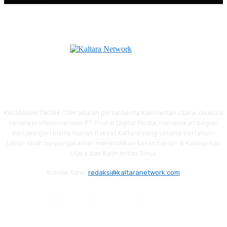
KALTARANETWORK.COM adalah portal berita Kalimantan Utara, dikelola
secara profesional oleh PT Prokal Digital Media, merupakan bagian
dari jaringan bisnis Harian Rakyat Kaltara yang selama bertahun-
tahun telah berpengalaman menerbitkan koran harian di Kalimantan
Utara dan Kalimantan Timur.
Kontak Kami:
redaksi@kaltaranetwork.com