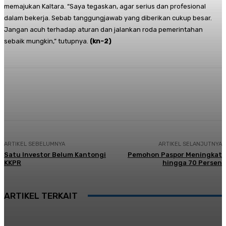
memajukan Kaltara. “Saya tegaskan, agar serius dan profesional
dalam bekerja. Sebab tanggungjawab yang diberikan cukup besar.
Jangan acuh terhadap aturan dan jalankan roda pemerintahan
sebaik mungkin,” tutupnya.
(kn-2)
Facebook
Twitter
Pinterest
Whats
ARTIKEL SEBELUMNYA
ARTIKEL SELANJUTNYA
Satu Investor Belum Kantongi
Pemohon Paspor Meningkat
KKPR
hingga 70 Persen
ARTIKEL TERKAIT