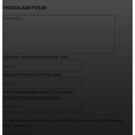
TINGGALKAN PESAN
Komentar:
Silahkan masukkan komentar anda
Nama:*
Silahkan masukkan nama anda
Email:*
Anda memasukkan email yang salah!
Silahkan masukkan email anda
Website:
Save my name, email, and website in this browser for the next
time I comment.