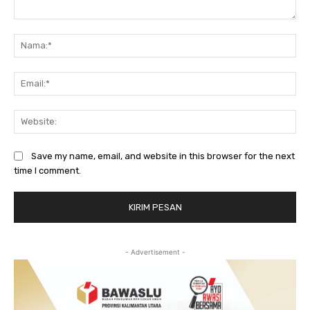
Komentar:
Na
Ema
Web
Save my name, email, and website in this browser for the next
time I comment.
- Advertisement -