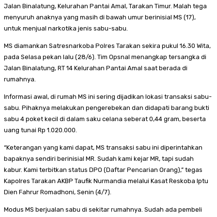
Jalan Binalatung, Kelurahan Pantai Amal, Tarakan Timur. Malah tega
menyuruh anaknya yang masih di bawah umur berinisial MS (17),
untuk menjual narkotika jenis sabu-sabu.
MS diamankan Satresnarkoba Polres Tarakan sekira pukul 16.30 Wita,
pada Selasa pekan lalu (28/6). Tim Opsnal menangkap tersangka di
Jalan Binalatung, RT 14 Kelurahan Pantai Amal saat berada di
rumahnya.
Informasi awal, di rumah MS ini sering dijadikan lokasi transaksi sabu-
sabu. Pihaknya melakukan pengerebekan dan didapati barang bukti
sabu 4 poket kecil di dalam saku celana seberat 0,44 gram, beserta
uang tunai Rp 1.020.000.
“Keterangan yang kami dapat, MS transaksi sabu ini diperintahkan
bapaknya sendiri berinisial MR. Sudah kami kejar MR, tapi sudah
kabur. Kami terbitkan status DPO (Daftar Pencarian Orang),” tegas
Kapolres Tarakan AKBP Taufik Nurmandia melalui Kasat Reskoba Iptu
Dien Fahrur Romadhoni, Senin (4/7).
Modus MS berjualan sabu di sekitar rumahnya. Sudah ada pembeli