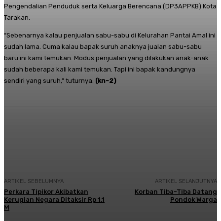
Pengendalian Penduduk serta Keluarga Berencana (DP3APPKB) Kota
Tarakan.
“Sebenarnya kalau penjualan sabu-sabu di Kelurahan Pantai Amal ini
sudah lama. Cuma kalau bapak suruh anaknya jualan sabu-sabu
baru ini kami temukan. Modus penjualan yang dilakukan anak-anak
sudah beberapa kali kami temukan. Tapi ini bapak kandungnya
sendiri yang suruh,” tuturnya.
(kn-2)
Facebook
Twitter
Pinterest
Whats
ARTIKEL SEBELUMNYA
ARTIKEL SELANJUTNYA
Perkara Tipikor Akibatkan
Korban Tiba-Tiba Datang
Kerugian Negara Ditaksir Rp 1,1
Pondok Warga
M