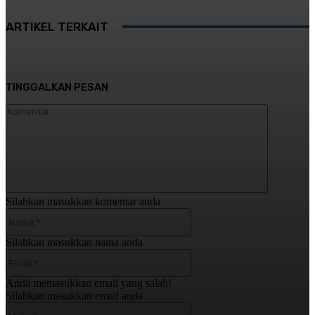
ARTIKEL TERKAIT
TINGGALKAN PESAN
Komentar:
Silahkan masukkan komentar anda
Nama:*
Silahkan masukkan nama anda
Email:*
Anda memasukkan email yang salah!
Silahkan masukkan email anda
Website: