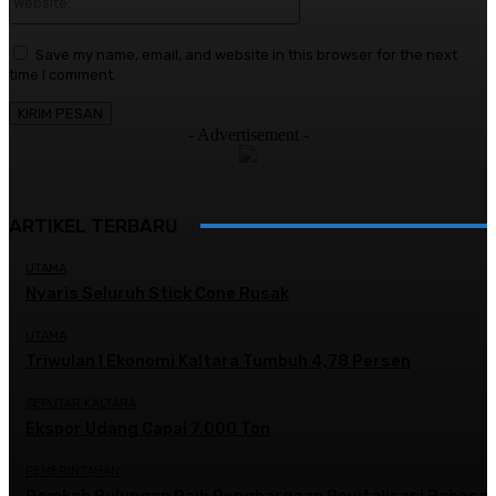
Save my name, email, and website in this browser for the next
time I comment.
- Advertisement -
ARTIKEL TERBARU
UTAMA
Nyaris Seluruh Stick Cone Rusak
UTAMA
Triwulan I Ekonomi Kaltara Tumbuh 4,78 Persen
SEPUTAR KALTARA
Ekspor Udang Capai 7.000 Ton
PEMERINTAHAN