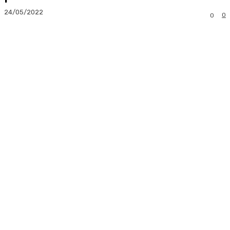
24/05/2022
0
0
Facebook
Twitter
Pinterest
Whats