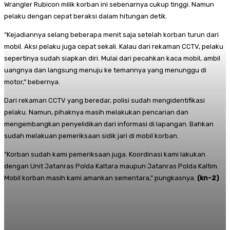
Wrangler Rubicon milik korban ini sebenarnya cukup tinggi. Namun
pelaku dengan cepat beraksi dalam hitungan detik.
“Kejadiannya selang beberapa menit saja setelah korban turun dari
mobil. Aksi pelaku juga cepat sekali. Kalau dari rekaman CCTV, pelaku
sepertinya sudah siapkan diri. Mulai dari pecahkan kaca mobil, ambil
uangnya dan langsung menuju ke temannya yang menunggu di
motor,” bebernya.
Dari rekaman CCTV yang beredar, polisi sudah mengidentifikasi
pelaku. Namun, pihaknya masih melakukan pencarian dan
mengembangkan penyelidikan dari informasi di lapangan. Bahkan
sudah melakuan pemeriksaan sidik jari di mobil korban.
“Korban sudah kami pemeriksaan juga. Koordinasi kami lakukan
dengan Unit Jatanras Polda Kaltara maupun Jatanras Polda Kaltim.
Mobil korban masih kami amankan sementara,” pungkasnya.
(kn-2
)