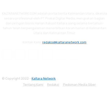
KALTARANETWORK.COM adalah portal berita Kalimantan Utara, dikelola
secara profesional oleh PT Prokal Digital Media, merupakan bagian
dari jaringan bisnis Harian Rakyat Kaltara yang selama bertahun-
tahun telah berpengalaman menerbitkan koran harian di Kalimantan
Utara dan Kalimantan Timur.
Kontak Kami:
redaksi@kaltaranetwork.com
© Copyright 2022 -
Kaltara Network
Tentang Kami
Redaksi
Pedoman Media Siber