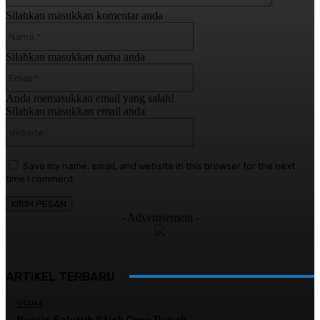
Silahkan masukkan komentar anda
Nama:*
Silahkan masukkan nama anda
Email:*
Anda memasukkan email yang salah!
Silahkan masukkan email anda
Website:
Save my name, email, and website in this browser for the next
time I comment.
- Advertisement -
ARTIKEL TERBARU
UTAMA