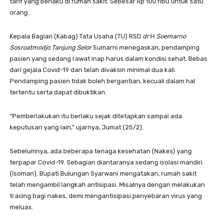
tarif yang berlaku di rumah sakit. Sebesar Rp 100 ribu untuk satu
orang.
Kepala Bagian (Kabag) Tata Usaha (TU) RSD
dr
H
Soemarno
Sosroatmodjo Tanjung Selor
Sumarni menegaskan, pendamping
pasien yang sedang rawat inap harus dalam kondisi sehat. Bebas
dari gejala Covid-19 dan telah divaksin minimal dua kali.
Pendamping pasien tidak boleh bergantian, kecuali dalam hal
tertentu serta dapat dibuktikan.
“Pemberlakukan itu berlaku sejak ditetapkan sampai ada
keputusan yang lain,” ujarnya, Jumat (25/2).
Sebelumnya, ada beberapa tenaga kesehatan (Nakes) yang
terpapar Covid-19. Sebagian diantaranya sedang isolasi mandiri
(Isoman). Bupati Bulungan Syarwani mengatakan, rumah sakit
telah mengambil langkah antisipasi. Misalnya dengan melakukan
tracing bagi nakes, demi mengantisipasi penyebaran virus yang
meluas.