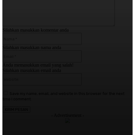
Silahkan masukkan komentar anda
Nama:*
Silahkan masukkan nama anda
Email:*
Anda memasukkan email yang salah!
Silahkan masukkan email anda
Website:
Save my name, email, and website in this browser for the next
time I comment.
- Advertisement -