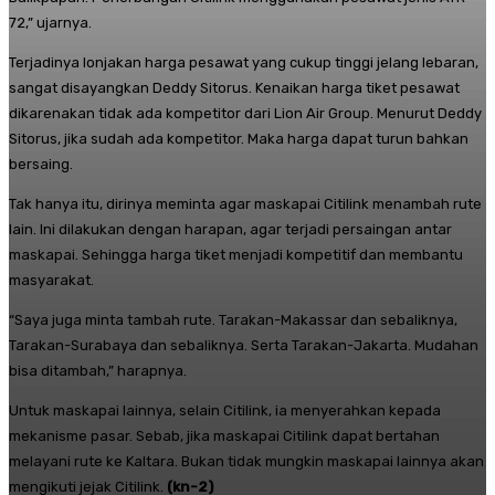
72,” ujarnya.
Terjadinya lonjakan harga pesawat yang cukup tinggi jelang lebaran,
sangat disayangkan Deddy Sitorus. Kenaikan harga tiket pesawat
dikarenakan tidak ada kompetitor dari Lion Air Group. Menurut Deddy
Sitorus, jika sudah ada kompetitor. Maka harga dapat turun bahkan
bersaing.
Tak hanya itu, dirinya meminta agar maskapai Citilink menambah rute
lain. Ini dilakukan dengan harapan, agar terjadi persaingan antar
maskapai. Sehingga harga tiket menjadi kompetitif dan membantu
masyarakat.
“Saya juga minta tambah rute. Tarakan-Makassar dan sebaliknya,
Tarakan-Surabaya dan sebaliknya. Serta Tarakan-Jakarta. Mudahan
bisa ditambah,” harapnya.
Untuk maskapai lainnya, selain Citilink, ia menyerahkan kepada
mekanisme pasar. Sebab, jika maskapai Citilink dapat bertahan
melayani rute ke Kaltara. Bukan tidak mungkin maskapai lainnya akan
mengikuti jejak Citilink.
(kn-2)