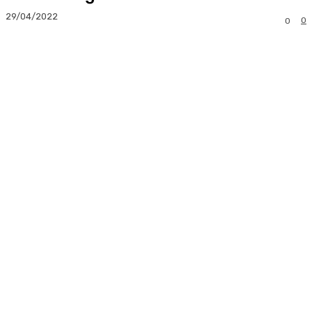
29/04/2022
0
0
Facebook
Twitter
Pinterest
Whats