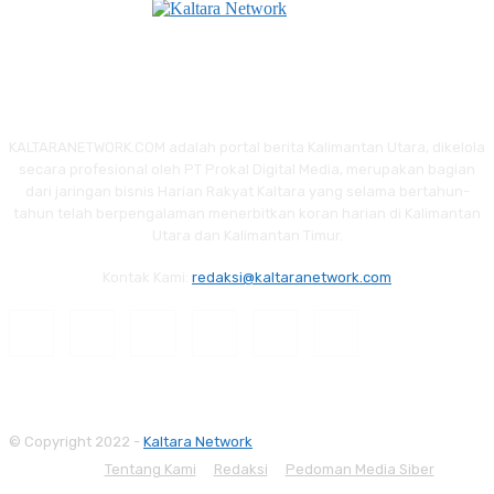
KALTARANETWORK.COM adalah portal berita Kalimantan Utara, dikelola
secara profesional oleh PT Prokal Digital Media, merupakan bagian
dari jaringan bisnis Harian Rakyat Kaltara yang selama bertahun-
tahun telah berpengalaman menerbitkan koran harian di Kalimantan
Utara dan Kalimantan Timur.
Kontak Kami:
redaksi@kaltaranetwork.com
© Copyright 2022 -
Kaltara Network
Tentang Kami
Redaksi
Pedoman Media Siber