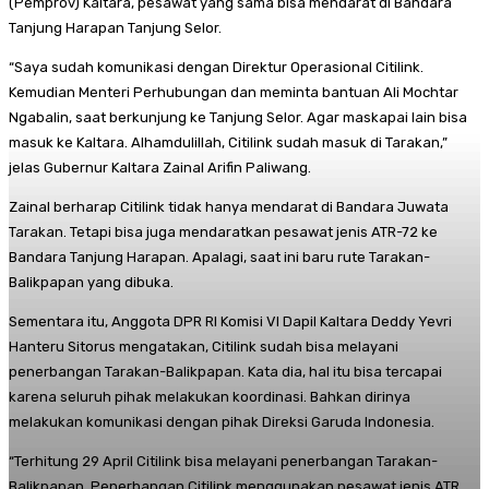
(Pemprov) Kaltara, pesawat yang sama bisa mendarat di Bandara
Tanjung Harapan Tanjung Selor.
“Saya sudah komunikasi dengan Direktur Operasional Citilink.
Kemudian Menteri Perhubungan dan meminta bantuan Ali Mochtar
Ngabalin, saat berkunjung ke Tanjung Selor. Agar maskapai lain bisa
masuk ke Kaltara. Alhamdulillah, Citilink sudah masuk di Tarakan,”
jelas Gubernur Kaltara Zainal Arifin Paliwang.
Zainal berharap Citilink tidak hanya mendarat di Bandara Juwata
Tarakan. Tetapi bisa juga mendaratkan pesawat jenis ATR-72 ke
Bandara Tanjung Harapan. Apalagi, saat ini baru rute Tarakan-
Balikpapan yang dibuka.
Sementara itu, Anggota DPR RI Komisi VI Dapil Kaltara Deddy Yevri
Hanteru Sitorus mengatakan, Citilink sudah bisa melayani
penerbangan Tarakan-Balikpapan. Kata dia, hal itu bisa tercapai
karena seluruh pihak melakukan koordinasi. Bahkan dirinya
melakukan komunikasi dengan pihak Direksi Garuda Indonesia.
“Terhitung 29 April Citilink bisa melayani penerbangan Tarakan-
Balikpapan. Penerbangan Citilink menggunakan pesawat jenis ATR