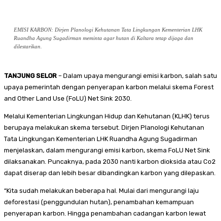
EMISI KARBON: Dirjen Planologi Kehutanan Tata Lingkungan Kementerian LHK
Ruandha Agung Sugadirman meminta agar hutan di Kaltara tetap dijaga dan
dilestarikan.
TANJUNG SELOR
– Dalam upaya mengurangi emisi karbon, salah satu
upaya pemerintah dengan penyerapan karbon melalui skema Forest
and Other Land Use (FoLU) Net Sink 2030.
Melalui Kementerian Lingkungan Hidup dan Kehutanan (KLHK) terus
berupaya melakukan skema tersebut. Dirjen Planologi Kehutanan
Tata Lingkungan Kementerian LHK Ruandha Agung Sugadirman
menjelaskan, dalam mengurangi emisi karbon, skema FoLU Net Sink
dilaksanakan. Puncaknya, pada 2030 nanti karbon dioksida atau Co2
dapat diserap dan lebih besar dibandingkan karbon yang dilepaskan.
“Kita sudah melakukan beberapa hal. Mulai dari mengurangi laju
deforestasi (penggundulan hutan), penambahan kemampuan
penyerapan karbon. Hingga penambahan cadangan karbon lewat