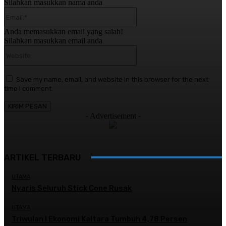
Silahkan masukkan nama anda
Email:*
Anda memasukkan email yang salah!
Silahkan masukkan email anda
Website:
Save my name, email, and website in this browser for the next
time I comment.
- Advertisement -
ARTIKEL TERBARU
UTAMA
Nyaris Seluruh Stick Cone Rusak
UTAMA
Triwulan I Ekonomi Kaltara Tumbuh 4,78 Persen