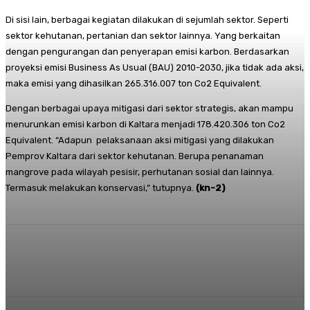
Di sisi lain, berbagai kegiatan dilakukan di sejumlah sektor. Seperti
sektor kehutanan, pertanian dan sektor lainnya. Yang berkaitan
dengan pengurangan dan penyerapan emisi karbon. Berdasarkan
proyeksi emisi Business As Usual (BAU) 2010-2030, jika tidak ada aksi,
maka emisi yang dihasilkan 265.316.007 ton Co2 Equivalent.
Dengan berbagai upaya mitigasi dari sektor strategis, akan mampu
menurunkan emisi karbon di Kaltara menjadi 178.420.306 ton Co2
Equivalent. “Adapun pelaksanaan aksi mitigasi yang dilakukan
Pemprov Kaltara dari sektor kehutanan. Berupa penanaman
mangrove pada wilayah pesisir, perhutanan sosial dan lainnya.
Termasuk melakukan konservasi,” tutupnya.
(kn-2)
Facebook
Twitter
Pinterest
Whats