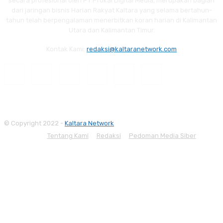
secara profesional oleh PT Prokal Digital Media, merupakan bagian
dari jaringan bisnis Harian Rakyat Kaltara yang selama bertahun-
tahun telah berpengalaman menerbitkan koran harian di Kalimantan
Utara dan Kalimantan Timur.
Kontak Kami:
redaksi@kaltaranetwork.com
© Copyright 2022 -
Kaltara Network
Tentang Kami
Redaksi
Pedoman Media Siber