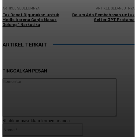
ARTIKEL SEBELUMNYA
ARTIKEL SELANJUTNYA
Tak Dapat Digunakan untuk
Belum Ada Pembahasan untuk
Medis, karena Ganja Masuk
Selter JPT Pratama
Golong 1 Narkotika
ARTIKEL TERKAIT
TINGGALKAN PESAN
Komentar:
Silahkan masukkan komentar anda
Nama:*