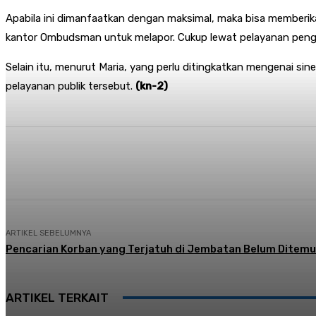
Apabila ini dimanfaatkan dengan maksimal, maka bisa memberik
kantor Ombudsman untuk melapor. Cukup lewat pelayanan penga
Selain itu, menurut Maria, yang perlu ditingkatkan mengenai sin
pelayanan publik tersebut.
(kn-2)
Share
Facebook
Twitter
Pi
ARTIKEL SEBELUMNYA
Pencarian Korban yang Terjatuh di Jembatan Belum Ditem
ARTIKEL TERKAIT