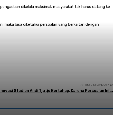
pengaduan dikelola maksimal, masyarakat tak harus datang ke
kan, maka bisa diketahui persoalan yang berkaitan dengan
ARTIKEL SELANJUTNYA
novasi Stadion Andi Tjatjo Bertahap, Karena Persoalan Ini….