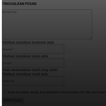
TINGGALKAN PESAN
Komentar
Silahkan masukkan komentar anda
Nama:*
Silahkan masukkan nama anda
Email:*
Anda memasukkan email yang salah!
Silahkan masukkan email anda
Website:
Save my name, email, and website in this browser for the next time