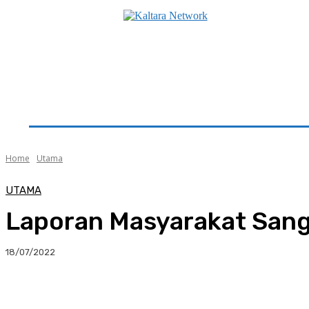
Beranda
Utama
Seputar Kaltara
Hukum & K
Home
Utama
UTAMA
Laporan Masyarakat Sang
18/07/2022
Facebook
Twitter
Pinterest
Whats