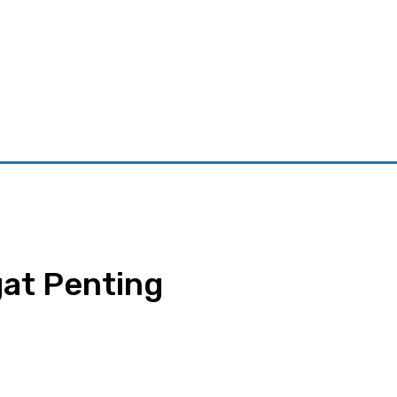
riminal
Pariwisata
Pemerintahan
Parlementaria
Ekono
at Penting
App