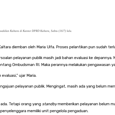
kilan Kaltara di Kantor DPRD Kaltara, Sabtu (16/7) lalu.
tara diemban oleh Maria Ulfa. Proses pelantikan pun sudah terla
oalan pelayanan publik masih jadi bahan evaluasi ke depannya. M
tang Ombudsman RI. Maka perannya melakukan pengawasan yang 
valuasi,” ujar Maria.
pengajuan pelayanan publik. Mengingat, masih ada yang belum me
h ada. Tetapi orang yang
standby
memberikan pelayanan belum m
penyelenggara memiliki unit pengelola pengaduan.