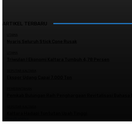
ARTIKEL TERBARU
UTAMA
Nyaris Seluruh Stick Cone Rusak
UTAMA
Triwulan I Ekonomi Kaltara Tumbuh 4,78 Persen
SEPUTAR KALTARA
Ekspor Udang Capai 7.000 Ton
PEMERINTAHAN
Pemkab Bulungan Raih Penghargaan Revitalisasi Bahasa 
SEPUTAR KALTARA
Kaltara Hadapi Tuntutan Upah Tinggi
Selengkapnya