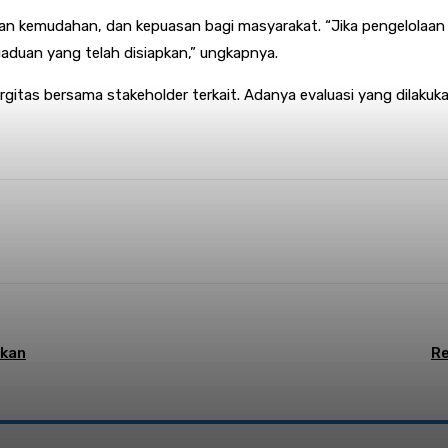
an kemudahan, dan kepuasan bagi masyarakat. “Jika pengelolaan 
duan yang telah disiapkan,” ungkapnya.
ergitas bersama stakeholder terkait. Adanya evaluasi yang dilaku
nterest
WhatsApp
ukan
Re