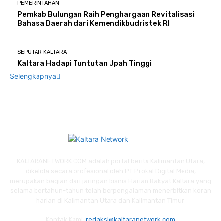
PEMERINTAHAN
Pemkab Bulungan Raih Penghargaan Revitalisasi
Bahasa Daerah dari Kemendikbudristek RI
SEPUTAR KALTARA
Kaltara Hadapi Tuntutan Upah Tinggi
Selengkapnya
KALTARANETWORK.COM adalah portal berita Kalimantan Utara,
dikelola secara profesional oleh PT Prokal Digital Media,
merupakan bagian dari jaringan bisnis Harian Rakyat Kaltara yang
selama bertahun-tahun telah berpengalaman menerbitkan koran
harian di Kalimantan Utara dan Kalimantan Timur.
Kontak Kami:
redaksi@kaltaranetwork.com