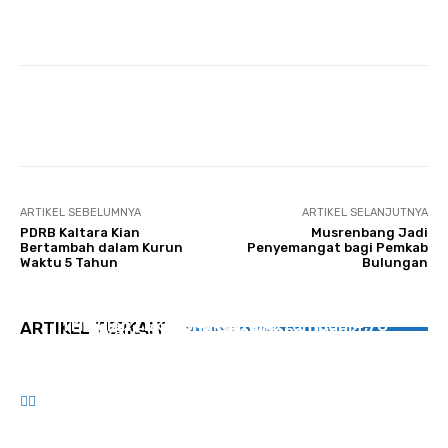
Facebook
Twitter
Pinterest
ARTIKEL SEBELUMNYA
ARTIKEL SELANJUTNYA
PDRB Kaltara Kian
Musrenbang Jadi
Bertambah dalam Kurun
Penyemangat bagi Pemkab
Waktu 5 Tahun
Bulungan
UTAMA
UTAMA
Triwulan I Ekonomi Kaltara Tumbuh 4,78
ARTIKEL TERKAIT
Nyaris Seluruh Stick Cone Rusak
SEPUTAR KALTARA
Persen
Ekspor Udang Capai 7.000 Ton