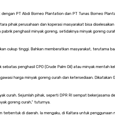
 dengan PT Abdi Borneo Plantation dan PT Tunas Borneo Plantati
ara pihak perusahaan dan koperasi masyarakat bisa diselesaikan
pabrik penghasil minyak goreng, setidaknya minyak goreng curah.
ikan cukup tinggi. Bahkan memberatkan masyarakat, terutama bag
.
k sebatas penghasil CPO (Crude Palm Oil) atau minyak mentah kela
gawasi harga minyak goreng curah dan ketersediaan. Dikatakan G
k curah. Sejumlah pihak, seperti DPR RI sempat bekerjasama de
yak goreng curah,” tuturnya.
m terbentuk di daerah. Ia mengaku, di Kaltara untuk penggunaan mi