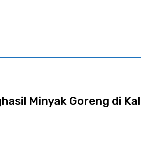
riminal
Pariwisata
Pemerintahan
Parlementaria
Ekono
hasil Minyak Goreng di Ka
App