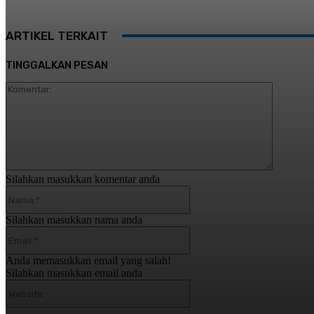
ARTIKEL TERKAIT
TINGGALKAN PESAN
Komentar
Silahkan masukkan komentar anda
Nama:*
Silahkan masukkan nama anda
Email:*
Anda memasukkan email yang salah!
Silahkan masukkan email anda
Website: