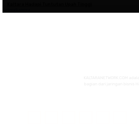
Kaltara Hadapi Tuntutan Upah Tinggi
Selengkapnya
KALTARANETWORK.COM adalah p
bagian dari jaringan bisnis