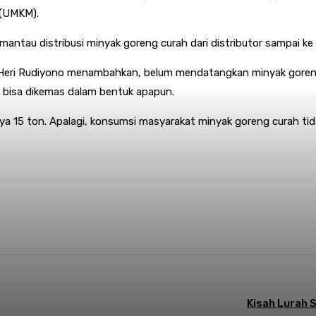
 (UMKM).
antau distribusi minyak goreng curah dari distributor sampai ke
a Heri Rudiyono menambahkan, belum mendatangkan minyak gore
k bisa dikemas dalam bentuk apapun.
15 ton. Apalagi, konsumsi masyarakat minyak goreng curah tidak
nterest
WhatsApp
Kisah Lurah 