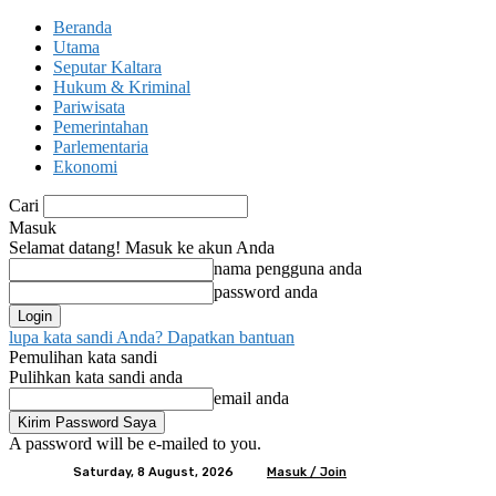
Beranda
Utama
Seputar Kaltara
Hukum & Kriminal
Pariwisata
Pemerintahan
Parlementaria
Ekonomi
Cari
Masuk
Selamat datang! Masuk ke akun Anda
nama pengguna anda
password anda
lupa kata sandi Anda? Dapatkan bantuan
Pemulihan kata sandi
Pulihkan kata sandi anda
email anda
A password will be e-mailed to you.
Saturday, 8 August, 2026
Masuk / Join