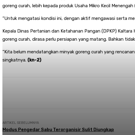
goreng curah, lebih kepada produk Usaha Mikro Kecil Menengah
“Untuk mengatasi kondisi ini, dengan aktif mengawasi serta mem
Kepala Dinas Pertanian dan Ketahanan Pangan (DPKP) Kaltar
goreng curah, dirasa perlu persiapan yang matang. Bahkan tida
“Kita belum mendatangkan minyak goreng curah yang rencananya 
singkatnya.
(kn-2)
Share
Facebook
Twitter
Pi
ARTIKEL SEBELUMNYA
Modus Pengedar Sabu Terorganisir Sulit Diungkap