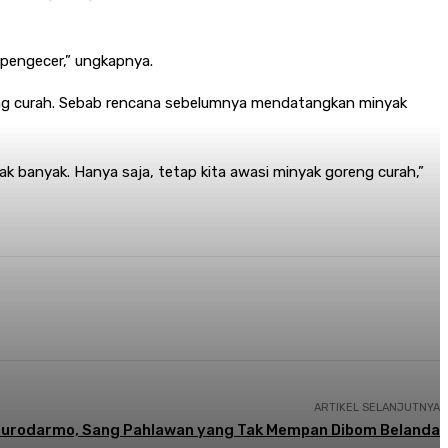
 pengecer,” ungkapnya.
ng curah. Sebab rencana sebelumnya mendatangkan minyak
 banyak. Hanya saja, tetap kita awasi minyak goreng curah,”
ARTIKEL SELANJUTNYA
Surodarmo, Sang Pahlawan yang Tak Mempan Dibom Belanda