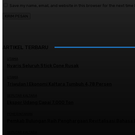
Save my name, email, and website in this browser for the next time
ARTIKEL TERBARU
UTAMA
Nyaris Seluruh Stick Cone Rusak
UTAMA
Triwulan I Ekonomi Kaltara Tumbuh 4,78 Persen
SEPUTAR KALTARA
Ekspor Udang Capai 7.000 Ton
PEMERINTAHAN
Pemkab Bulungan Raih Penghargaan Revitalisasi Bahasa 
SEPUTAR KALTARA