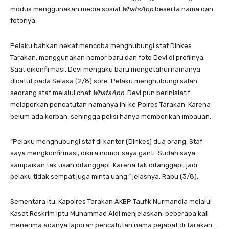
modus menggunakan media sosial
W
hats
A
pp
beserta nama dan
fotonya.
Pelaku bahkan nekat mencoba menghubungi staf Dinkes
Tarakan, menggunakan nomor baru dan foto Devi di profilnya.
Saat dikonfirmasi, Devi mengaku baru mengetahui namanya
dicatut pada Selasa (2/8) sore. Pelaku menghubungi salah
seorang staf melalui chat
W
hats
A
pp
. Devi pun berinisiatif
melaporkan pencatutan namanya ini ke Polres Tarakan. Karena
belum ada korban, sehingga polisi hanya memberikan imbauan.
“Pelaku menghubungi staf di kantor (Dinkes) dua orang. Staf
saya mengkonfirmasi, dikira nomor saya ganti. Sudah saya
sampaikan tak usah ditanggapi. Karena tak ditanggapi, jadi
pelaku tidak sempat juga minta uang,” jelasnya, Rabu (3/8).
Sementara itu, Kapolres Tarakan AKBP Taufik Nurmandia melalui
Kasat Reskrim Iptu Muhammad Aldi menjelaskan, beberapa kali
menerima adanya laporan pencatutan nama pejabat di Tarakan.