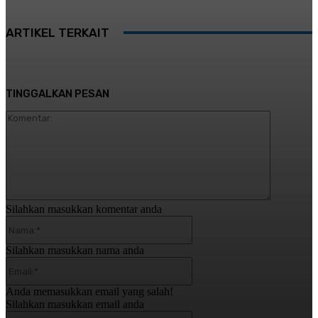
ARTIKEL TERKAIT
TINGGALKAN PESAN
Komentar:
Silahkan masukkan komentar anda
Nama:*
Silahkan masukkan nama anda
Email:*
Anda memasukkan email yang salah!
Silahkan masukkan email anda
Website: