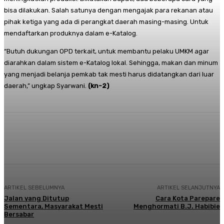
bisa dilakukan. Salah satunya dengan mengajak para rekanan atau
pihak ketiga yang ada di perangkat daerah masing-masing. Untuk
mendaftarkan produknya dalam e-Katalog.
“Butuh dukungan OPD terkait, untuk membantu pelaku UMKM agar
diarahkan dalam sistem e-Katalog lokal. Sehingga, makan dan minum
yang menjadi belanja pemkab tak mesti harus didatangkan dari luar
daerah,” ungkap Syarwani.
(kn-2)
Facebook
Twitter
Pinterest
Whats
ARTIKEL SEBELUMNYA
ARTIKEL SELANJUTNYA
Jalan yang Ditutup
Cara Kota Parepare
Sementara, Masyarakat Mesti
Menghormati B.J. Habibie
Bersabar