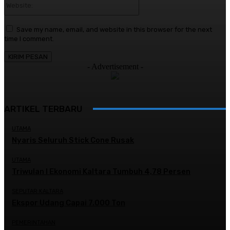
Save my name, email, and website in this browser for the next
time I comment.
- Advertisement -
ARTIKEL TERBARU
UTAMA
Nyaris Seluruh Stick Cone Rusak
UTAMA
Triwulan I Ekonomi Kaltara Tumbuh 4,78 Persen
SEPUTAR KALTARA
Ekspor Udang Capai 7.000 Ton
PEMERINTAHAN