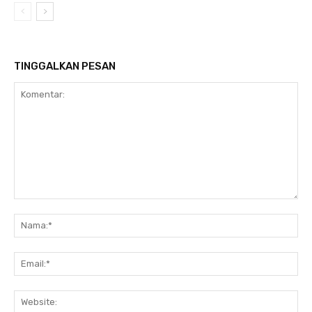
TINGGALKAN PESAN
Komentar:
Na
Ema
Web