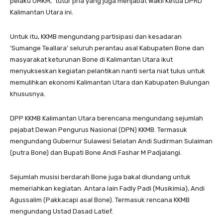
pelaku UMKM,” tutur pria yang juga menjabat Wakil Ketua DPRD
Kalimantan Utara ini.
Untuk itu, KKMB mengundang partisipasi dan kesadaran
‘Sumange Teallara’ seluruh perantau asal Kabupaten Bone dan
masyarakat keturunan Bone di Kalimantan Utara ikut
menyukseskan kegiatan pelantikan nanti serta niat tulus untuk
memulihkan ekonomi Kalimantan Utara dan Kabupaten Bulungan
khususnya.
DPP KKMB Kalimantan Utara berencana mengundang sejumlah
pejabat Dewan Pengurus Nasional (DPN) KKMB. Termasuk
mengundang Gubernur Sulawesi Selatan Andi Sudirman Sulaiman
(putra Bone) dan Bupati Bone Andi Fashar M Padjalangi.
Sejumlah musisi berdarah Bone juga bakal diundang untuk
memeriahkan kegiatan. Antara lain Fadly Padi (Musikimia), Andi
Agussalim (Pakkacapi asal Bone). Termasuk rencana KKMB
mengundang Ustad Dasad Latief.