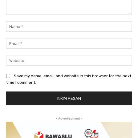
Komentar:
Na
Ema
Web
Save my name, email, and website in this browser for the next
time I comment.
- Advertisement -