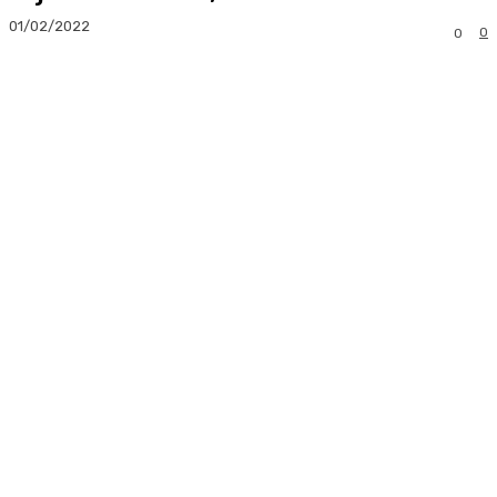
01/02/2022
0
0
Facebook
Twitter
Pinterest
Whats