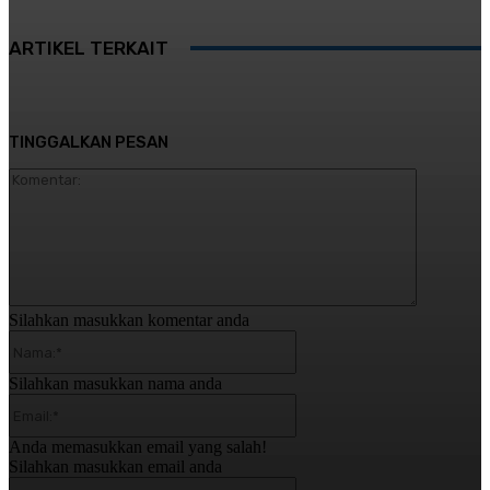
ARTIKEL TERKAIT
TINGGALKAN PESAN
Komentar:
Silahkan masukkan komentar anda
Nama:*
Silahkan masukkan nama anda
Email:*
Anda memasukkan email yang salah!
Silahkan masukkan email anda
Website: