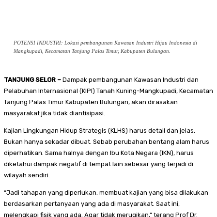
POTENSI INDUSTRI: Lokasi pembangunan Kawasan Industri Hijau Indonesia di
Mangkupadi, Kecamatan Tanjung Palas Timur, Kabupaten Bulungan.
TANJUNG SELOR –
Dampak pembangunan Kawasan Industri dan
Pelabuhan Internasional (KIPI) Tanah Kuning-Mangkupadi, Kecamatan
Tanjung Palas Timur Kabupaten Bulungan, akan dirasakan
masyarakat jika tidak diantisipasi.
Kajian Lingkungan Hidup Strategis (KLHS) harus detail dan jelas.
Bukan hanya sekadar dibuat. Sebab perubahan bentang alam harus
diperhatikan. Sama halnya dengan Ibu Kota Negara (IKN), harus
diketahui dampak negatif di tempat lain sebesar yang terjadi di
wilayah sendiri.
“Jadi tahapan yang diperlukan, membuat kajian yang bisa dilakukan
berdasarkan pertanyaan yang ada di masyarakat. Saat ini,
melengkapi fisik yang ada. Agar tidak merugikan,” terang Prof Dr.