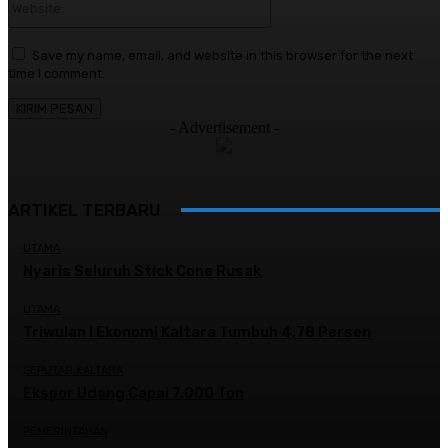
Save my name, email, and website in this browser for the next
time I comment.
- Advertisement -
ARTIKEL TERBARU
UTAMA
Nyaris Seluruh Stick Cone Rusak
UTAMA
Triwulan I Ekonomi Kaltara Tumbuh 4,78 Persen
SEPUTAR KALTARA
Ekspor Udang Capai 7.000 Ton
PEMERINTAHAN