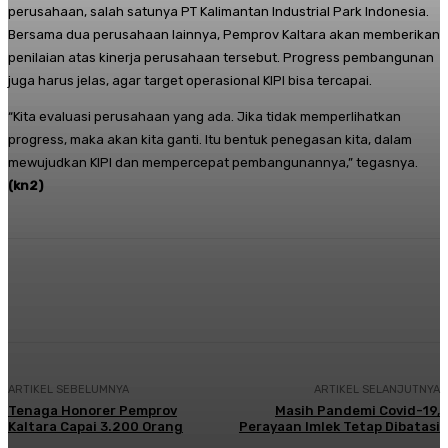
perusahaan, salah satunya PT Kalimantan Industrial Park Indonesia.
Bersama dua perusahaan lainnya, Pemprov Kaltara akan memberikan
penilaian atas kinerja perusahaan tersebut. Progress pembangunan
juga harus jelas, agar target operasional KIPI bisa tercapai.
“Kita evaluasi perusahaan yang ada. Jika tidak memperlihatkan
progress, maka akan kita ganti. Itu bentuk penegasan kita, dalam
mewujudkan KIPI dan mempercepat pembangunannya,” tegasnya.
(kn2)
Facebook
Twitter
Pinterest
Whats
ARTIKEL SEBELUMNYA
ARTIKEL SELANJUTNYA
Tenaga Honorer Pemprov
Masih Pandemi Covid-19,
Kaltara Capai 3.200 Orang
Perayaan Imlek Tetap Dibatasi