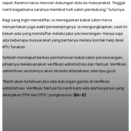
cepat. Karena harus mencari dukungan dulu ke masyarakat. Tinggal
nanti bagaimana caranya memikat hati calon pendukung,” tuturnya.
Bagi yang ingin mendaftar, ia menegaskan bakal calon harus
menyertakan juga wakil pendampingnya. Ia mengungkapkan, saat ini
belum ada yang mendaftar melalui jalur perseorangan. Hanya saja
ada beberapa masyarakat yang bertanya melalui kontak help desk
KPU Tarakan.
Setelah mendapat berkas permohonan bakal calon perseorangan,
pihaknya melaksanakan verifikasi administrasi dan faktual. Verifikasi
adminitrasi seutuhnya akan terdata didatabase
silon.kpu.go.id
.
“Nanti akan ketahuan jika ada dukungan ganda di verifikasi
administrasi. Verifikasi faktual itu nanti kami ada alat kerjanya yang
dikerjakan PPK dan PPS,” pungkasnya
. (kn-2)
Facebook
Twitter
Pinterest
Whats