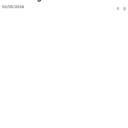
02/05/2024
0
0
Facebook
Twitter
Pinterest
Whats