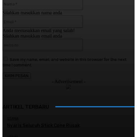
Nama:*
Silahkan masukkan nama anda
Email:*
Anda memasukkan email yang salah!
Silahkan masukkan email anda
Website:
Save my name, email, and website in this browser for the next
time I comment.
- Advertisement -
ARTIKEL TERBARU
UTAMA
Nyaris Seluruh Stick Cone Rusak