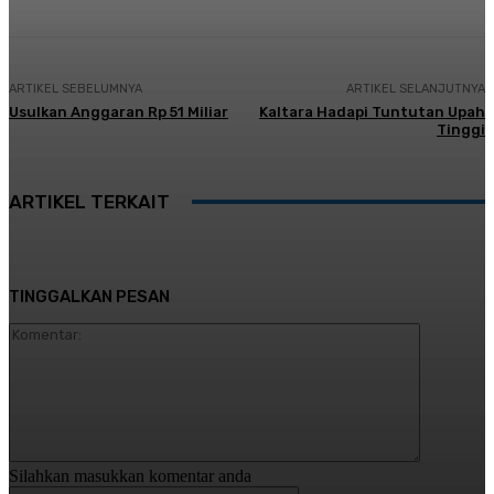
ARTIKEL SEBELUMNYA
ARTIKEL SELANJUTNYA
Usulkan Anggaran Rp 51 Miliar
Kaltara Hadapi Tuntutan Upah
Tinggi
ARTIKEL TERKAIT
TINGGALKAN PESAN
Komentar:
Silahkan masukkan komentar anda