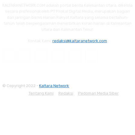
KALTARANETWORK.COM adalah portal berita Kalimantan Utara, dikelola
secara profesional oleh PT Prokal Digital Media, merupakan bagian
dari jaringan bisnis Harian Rakyat Kaltara yang selama bertahun-
tahun telah berpengalaman menerbitkan koran harian di Kalimantan
Utara dan Kalimantan Timur.
Kontak Kami:
redaksi@kaltaranetwork.com
© Copyright 2022 -
Kaltara Network
Tentang Kami
Redaksi
Pedoman Media Siber