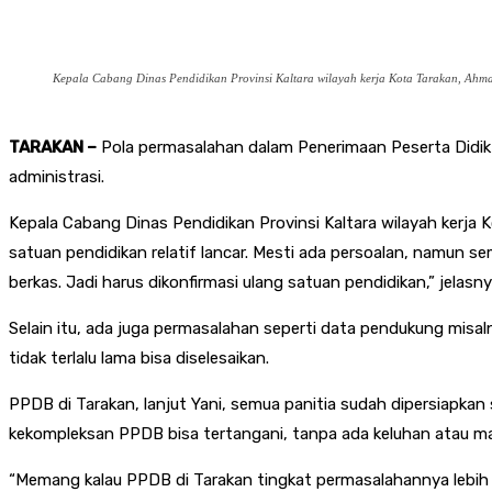
Kepala Cabang Dinas Pendidikan Provinsi Kaltara wilayah kerja Kota Tarakan, Ahm
TARAKAN –
Pola permasalahan dalam Penerimaan Peserta Didik
administrasi.
Kepala Cabang Dinas Pendidikan Provinsi Kaltara wilayah kerj
satuan pendidikan relatif lancar. Mesti ada persoalan, namun 
berkas. Jadi harus dikonfirmasi ulang satuan pendidikan,” jelasny
Selain itu, ada juga permasalahan seperti data pendukung misa
tidak terlalu lama bisa diselesaikan.
PPDB di Tarakan, lanjut Yani, semua panitia sudah dipersiapkan
kekompleksan PPDB bisa tertangani, tanpa ada keluhan atau ma
“Memang kalau PPDB di Tarakan tingkat permasalahannya lebih kom