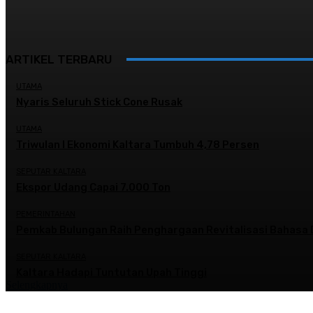
ARTIKEL TERBARU
UTAMA
Nyaris Seluruh Stick Cone Rusak
UTAMA
Triwulan I Ekonomi Kaltara Tumbuh 4,78 Persen
SEPUTAR KALTARA
Ekspor Udang Capai 7.000 Ton
PEMERINTAHAN
Pemkab Bulungan Raih Penghargaan Revitalisasi Bahasa 
SEPUTAR KALTARA
Kaltara Hadapi Tuntutan Upah Tinggi
Selengkapnya