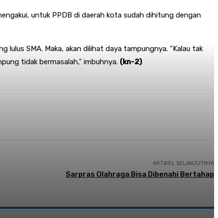
 mengakui, untuk PPDB di daerah kota sudah dihitung dengan
ang lulus SMA. Maka, akan dilihat daya tampungnya. “Kalau tak
ampung tidak bermasalah,” imbuhnya.
(kn-2
)
ARTIKEL SELANJUTNYA
Sarpras Olahraga Bisa Dibenahi Bertahap