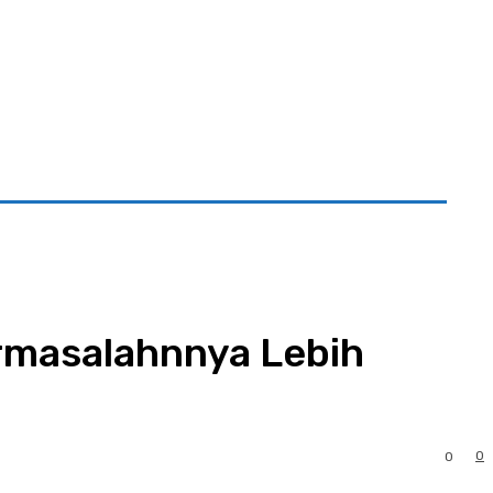
mi
rmasalahnnya Lebih
0
0