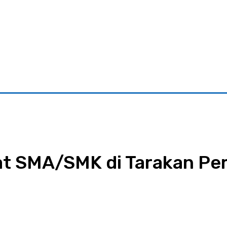
riminal
Pariwisata
Pemerintahan
Parlementaria
Ekono
t SMA/SMK di Tarakan Pe