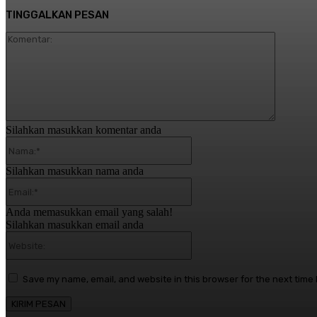
TINGGALKAN PESAN
Komentar
Silahkan masukkan komentar anda
Nama:*
Silahkan masukkan nama anda
Email:*
Anda memasukkan email yang salah!
Silahkan masukkan email anda
Website:
Save my name, email, and website in this browser for the next time