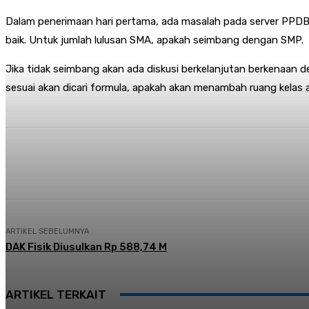
Dalam penerimaan hari pertama, ada masalah pada server PPDB. 
baik. Untuk jumlah lulusan SMA, apakah seimbang dengan SMP.
Jika tidak seimbang akan ada diskusi berkelanjutan berkenaan de
sesuai akan dicari formula, apakah akan menambah ruang kelas 
Share
Facebook
Twitter
Pi
ARTIKEL SEBELUMNYA
DAK Fisik Diusulkan Rp 588,74 M
ARTIKEL TERKAIT