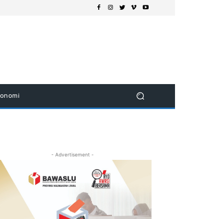
konomi
- Advertisement -