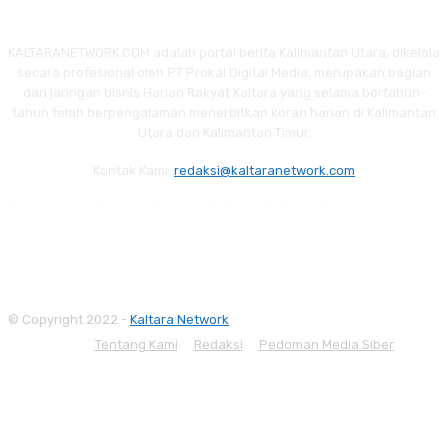
KALTARANETWORK.COM adalah portal berita Kalimantan Utara, dikelola
secara profesional oleh PT Prokal Digital Media, merupakan bagian
dari jaringan bisnis Harian Rakyat Kaltara yang selama bertahun-
tahun telah berpengalaman menerbitkan koran harian di Kalimantan
Utara dan Kalimantan Timur.
Kontak Kami:
redaksi@kaltaranetwork.com
© Copyright 2022 -
Kaltara Network
Tentang Kami
Redaksi
Pedoman Media Siber