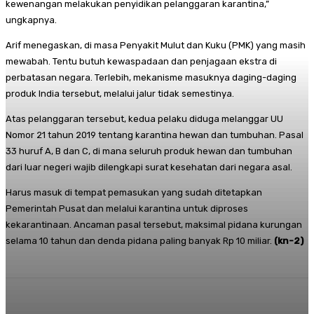
kewenangan melakukan penyidikan pelanggaran karantina,”
ungkapnya.
Arif menegaskan, di masa Penyakit Mulut dan Kuku (PMK) yang masih
mewabah. Tentu butuh kewaspadaan dan penjagaan ekstra di
perbatasan negara. Terlebih, mekanisme masuknya daging-daging
produk India tersebut, melalui jalur tidak semestinya.
Atas pelanggaran tersebut, kedua pelaku diduga melanggar UU
Nomor 21 tahun 2019 tentang karantina hewan dan tumbuhan. Pasal
33 huruf A, B dan C, di mana seluruh produk hewan dan tumbuhan
dari luar negeri wajib dilengkapi surat kesehatan dari negara asal.
Harus masuk di tempat pemasukan yang sudah ditetapkan
Pemerintah Pusat dan melalui karantina untuk diproses
kekarantinaan. Ancaman pasal tersebut, maksimal pidana kurungan
selama 10 tahun dan denda pidana paling banyak Rp 10 miliar.
(kn-2)