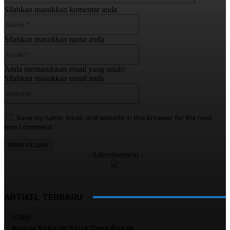
Silahkan masukkan komentar anda
Nama:*
Silahkan masukkan nama anda
Email:*
Anda memasukkan email yang salah!
Silahkan masukkan email anda
Website:
Save my name, email, and website in this browser for the next
time I comment.
- Advertisement -
ARTIKEL TERBARU
UTAMA
Nyaris Seluruh Stick Cone Rusak