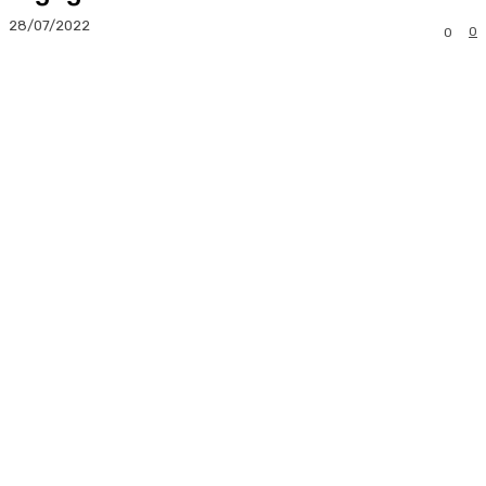
28/07/2022
0
0
Facebook
Twitter
Pinterest
Whats