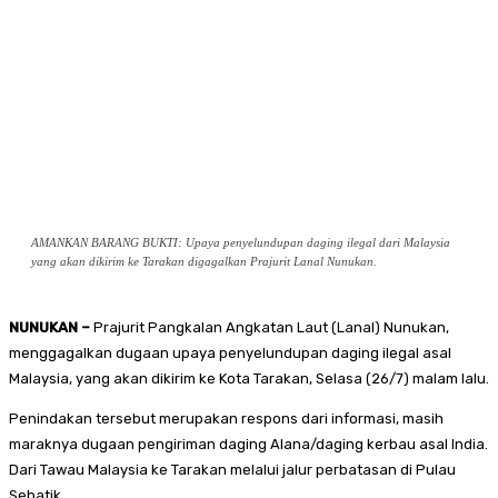
AMANKAN BARANG BUKTI: Upaya penyelundupan daging ilegal dari Malaysia
yang akan dikirim ke Tarakan digagalkan Prajurit Lanal Nunukan.
NUNUKAN –
Prajurit Pangkalan Angkatan Laut (Lanal) Nunukan,
menggagalkan dugaan upaya penyelundupan daging ilegal asal
Malaysia, yang akan dikirim ke Kota Tarakan, Selasa (26/7) malam lalu.
Penindakan tersebut merupakan respons dari informasi, masih
maraknya dugaan pengiriman daging Alana/daging kerbau asal India.
Dari Tawau Malaysia ke Tarakan melalui jalur perbatasan di Pulau
Sebatik.