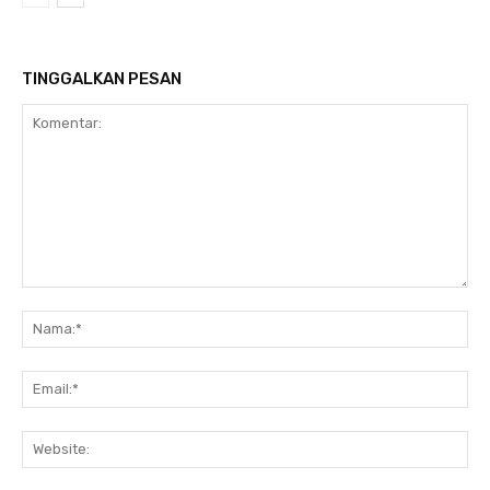
TINGGALKAN PESAN
Komentar:
Na
Ema
Web