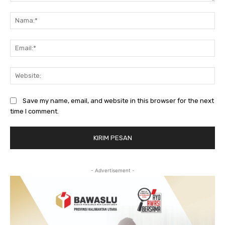
Komentar:
Na
Ema
Web
Save my name, email, and website in this browser for the next
time I comment.
- Advertisement -